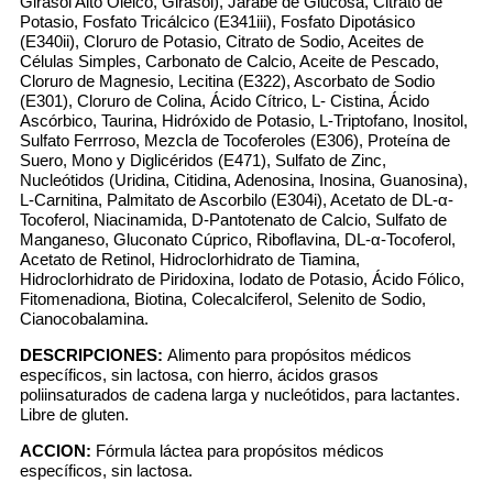
Girasol Alto Oleico, Girasol), Jarabe de Glucosa, Citrato de
Potasio, Fosfato Tricálcico (E341iii), Fosfato Dipotásico
(E340ii), Cloruro de Potasio, Citrato de Sodio, Aceites de
Células Simples, Carbonato de Calcio, Aceite de Pescado,
Cloruro de Magnesio, Lecitina (E322), Ascorbato de Sodio
(E301), Cloruro de Colina, Ácido Cítrico, L- Cistina, Ácido
Ascórbico, Taurina, Hidróxido de Potasio, L-Triptofano, Inositol,
Sulfato Ferrroso, Mezcla de Tocoferoles (E306), Proteína de
Suero, Mono y Diglicéridos (E471), Sulfato de Zinc,
Nucleótidos (Uridina, Citidina, Adenosina, Inosina, Guanosina),
L-Carnitina, Palmitato de Ascorbilo (E304i), Acetato de DL-α-
Tocoferol, Niacinamida, D-Pantotenato de Calcio, Sulfato de
Manganeso, Gluconato Cúprico, Riboflavina, DL-α-Tocoferol,
Acetato de Retinol, Hidroclorhidrato de Tiamina,
Hidroclorhidrato de Piridoxina, Iodato de Potasio, Ácido Fólico,
Fitomenadiona, Biotina, Colecalciferol, Selenito de Sodio,
Cianocobalamina.
DESCRIPCIONES:
Alimento para propósitos médicos
específicos, sin lactosa, con hierro, ácidos grasos
poliinsaturados de cadena larga y nucleótidos, para lactantes.
Libre de gluten.
ACCION:
Fórmula láctea para propósitos médicos
específicos, sin lactosa.