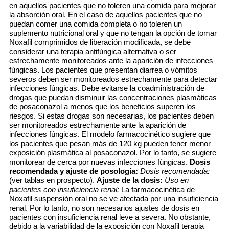
en aquellos pacientes que no toleren una comida para mejorar
la absorción oral. En el caso de aquellos pacientes que no
puedan comer una comida completa o no toleren un
suplemento nutricional oral y que no tengan la opción de tomar
Noxafil comprimidos de liberación modificada, se debe
considerar una terapia antifúngica alternativa o ser
estrechamente monitoreados ante la aparición de infecciones
fúngicas. Los pacientes que presentan diarrea o vómitos
severos deben ser monitoreados estrechamente para detectar
infecciones fúngicas. Debe evitarse la coadministración de
drogas que puedan disminuir las concentraciones plasmáticas
de posaconazol a menos que los beneficios superen los
riesgos. Si estas drogas son necesarias, los pacientes deben
ser monitoreados estrechamente ante la aparición de
infecciones fúngicas. El modelo farmacocinético sugiere que
los pacientes que pesan más de 120 kg pueden tener menor
exposición plasmática al posaconazol. Por lo tanto, se sugiere
monitorear de cerca por nuevas infecciones fúngicas.
Dosis
recomendada y ajuste de posología:
Dosis recomendada:
(ver tablas en prospecto).
Ajuste de la dosis:
Uso en
pacientes con insuficiencia renal:
La farmacocinética de
Noxafil suspensión oral no se ve afectada por una insuficiencia
renal. Por lo tanto, no son necesarios ajustes de dosis en
pacientes con insuficiencia renal leve a severa. No obstante,
debido a la variabilidad de la exposición con Noxafil terapia