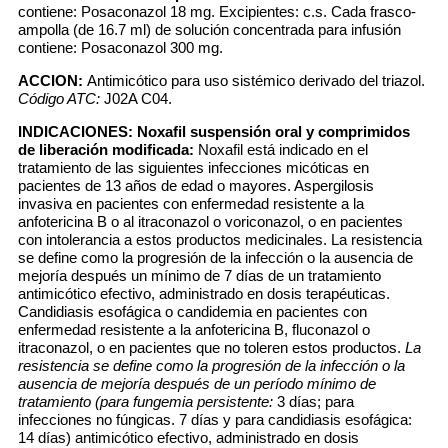
contiene: Posaconazol 18 mg. Excipientes: c.s. Cada frasco-
ampolla (de 16.7 ml) de solución concentrada para infusión
contiene: Posaconazol 300 mg.
ACCION:
Antimicótico para uso sistémico derivado del triazol.
Código ATC:
J02A C04.
INDICACIONES:
Noxafil suspensión oral y comprimidos
de liberación modificada:
Noxafil está indicado en el
tratamiento de las siguientes infecciones micóticas en
pacientes de 13 años de edad o mayores. Aspergilosis
invasiva en pacientes con enfermedad resistente a la
anfotericina B o al itraconazol o voriconazol, o en pacientes
con intolerancia a estos productos medicinales. La resistencia
se define como la progresión de la infección o la ausencia de
mejoría después un mínimo de 7 días de un tratamiento
antimicótico efectivo, administrado en dosis terapéuticas.
Candidiasis esofágica o candidemia en pacientes con
enfermedad resistente a la anfotericina B, fluconazol o
itraconazol, o en pacientes que no toleren estos productos.
La
resistencia se define como la progresión de la infección o la
ausencia de mejoría después de un período mínimo de
tratamiento (para fungemia persistente:
3 días; para
infecciones no fúngicas. 7 días y para candidiasis esofágica:
14 días) antimicótico efectivo, administrado en dosis