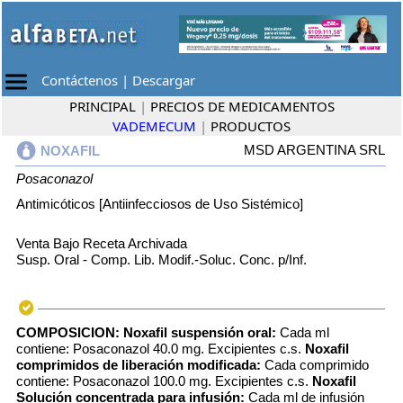
Contáctenos
|
Descargar
PRINCIPAL
|
PRECIOS DE MEDICAMENTOS
VADEMECUM
|
PRODUCTOS
MSD ARGENTINA SRL
NOXAFIL
Posaconazol
Antimicóticos [Antiinfecciosos de Uso Sistémico]
Venta Bajo Receta Archivada
Susp. Oral - Comp. Lib. Modif.-Soluc. Conc. p/Inf.
COMPOSICION:
Noxafil suspensión oral:
Cada ml
contiene: Posaconazol 40.0 mg. Excipientes c.s.
Noxafil
comprimidos de liberación modificada:
Cada comprimido
contiene: Posaconazol 100.0 mg. Excipientes c.s.
Noxafil
Solución concentrada para infusión:
Cada ml de infusión