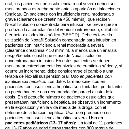
oral, los pacientes con insuficiencia renal severa deben ser
monitoreados estrechamente ante la aparición de infecciones
fúngicas. En pacientes con insuficiencia renal moderada o
grave (clearance de creatinina <50 ml/min), que reciben
Noxafil solución concentrada para infusión, se prevé que se
produzca la acumulación del vehículo intravenoso, sulfobutil
éter beta-ciclodextrina sódica (SBECD). Debe evitarse la
utilización de Noxafil Solución concentrada para infusión en
pacientes con insuficiencia renal moderada a severa
(clearance creatinina < 50 ml/min), a menos que un análisis
riesgo/beneficio justifique el uso de Noxafil solución
concentrada para infusión. En estos pacientes se deben
monitorear estrechamente los niveles de creatinina sérica y, si
ocurre un incremento, debe considerarse el cambio a una
terapia de Noxafil suspensión oral.
Uso en pacientes con
insuficiencia hepática:
Los datos farmacocinéticos en
pacientes con insuficiencia hepática son limitados; por lo tanto,
no puede hacerse una recomendación para el ajuste de la
dosis. En el pequeño número de pacientes estudiados que
presentaban insuficiencia hepática, se observó un incremento
en la exposición y en la vida media de la droga, con el
deterioro de la función hepática. Usar con precaución en
pacientes con insuficiencia hepática severa.
Uso en
pacientes pediátricos (13- 17 años):
Un total de 11 pacientes
de 13-17 años de edad fueron tratados con 800 mg/día de