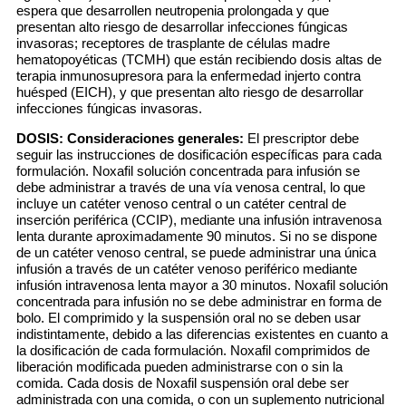
espera que desarrollen neutropenia prolongada y que
presentan alto riesgo de desarrollar infecciones fúngicas
invasoras; receptores de trasplante de células madre
hematopoyéticas (TCMH) que están recibiendo dosis altas de
terapia inmunosupresora para la enfermedad injerto contra
huésped (EICH), y que presentan alto riesgo de desarrollar
infecciones fúngicas invasoras.
DOSIS:
Consideraciones generales:
El prescriptor debe
seguir las instrucciones de dosificación específicas para cada
formulación. Noxafil solución concentrada para infusión se
debe administrar a través de una vía venosa central, lo que
incluye un catéter venoso central o un catéter central de
inserción periférica (CCIP), mediante una infusión intravenosa
lenta durante aproximadamente 90 minutos. Si no se dispone
de un catéter venoso central, se puede administrar una única
infusión a través de un catéter venoso periférico mediante
infusión intravenosa lenta mayor a 30 minutos. Noxafil solución
concentrada para infusión no se debe administrar en forma de
bolo. El comprimido y la suspensión oral no se deben usar
indistintamente, debido a las diferencias existentes en cuanto a
la dosificación de cada formulación. Noxafil comprimidos de
liberación modificada pueden administrarse con o sin la
comida. Cada dosis de Noxafil suspensión oral debe ser
administrada con una comida, o con un suplemento nutricional