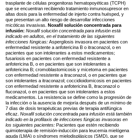
trasplante de células progenitoras hematopoyéticas (TCPH)
que se encuentran recibiendo tratamiento inmunosupresor en
altas dosis para la enfermedad de injerto contra huésped, y
que presentan un alto riesgo de desarrollar infecciones
micóticas invasivas.
Noxafil solución concentrada para
infusión:
Noxafil solución concentrada para infusión está
indicado en adultos, en el tratamiento de las siguientes
infecciones fúngicas:
Aspergilosis invasora en pacientes con
enfermedad resistente a anfotericina B o itraconazol, o en
pacientes que son intolerantes a estos medicamentos;
fusariosis en pacientes con enfermedad resistente a
anfotericina B, o en pacientes que son intolerantes a
anfotericina B; cromoblastomicosis y micetoma en pacientes
con enfermedad resistente a itraconazol, o en pacientes que
son intolerantes a itraconazol; coccidioidomicosis en pacientes
con enfermedad resistente a anfotericina B, itraconazol o
fluconazol, o en pacientes que son intolerantes a estos
medicamentos. La resistencia se define como la progresión de
la infección o la ausencia de mejoría después de un mínimo de
7 días de dosis terapéuticas previas de terapia antifúngica
eficaz.
Noxafil solución concentrada para infusión está también
indicado en la profilaxis de infecciones fúngicas invasoras en
los siguientes pacientes:
Pacientes que estén recibiendo
quimioterapia de remisión-inducción para leucemia mielógena
aguda (LMA) o síndromes mielodisplásicos (SMD), que se