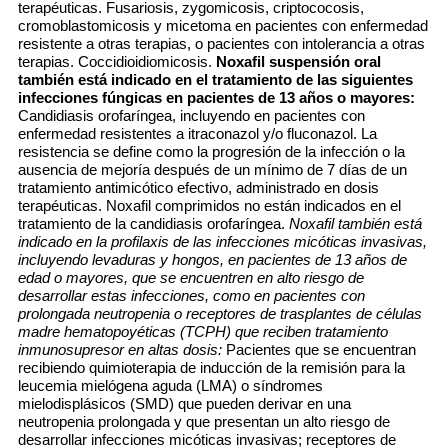
terapéuticas. Fusariosis, zygomicosis, criptococosis,
cromoblastomicosis y micetoma en pacientes con enfermedad
resistente a otras terapias, o pacientes con intolerancia a otras
terapias. Coccidioidiomicosis.
Noxafil suspensión oral
también está indicado en el tratamiento de las siguientes
infecciones fúngicas en pacientes de 13 años o mayores:
Candidiasis orofaríngea, incluyendo en pacientes con
enfermedad resistentes a itraconazol y/o fluconazol. La
resistencia se define como la progresión de la infección o la
ausencia de mejoría después de un mínimo de 7 días de un
tratamiento antimicótico efectivo, administrado en dosis
terapéuticas. Noxafil comprimidos no están indicados en el
tratamiento de la candidiasis orofaríngea.
Noxafil también está
indicado en la profilaxis de las infecciones micóticas invasivas,
incluyendo levaduras y hongos, en pacientes de 13 años de
edad o mayores, que se encuentren en alto riesgo de
desarrollar estas infecciones, como en pacientes con
prolongada neutropenia o receptores de trasplantes de células
madre hematopoyéticas (TCPH) que reciben tratamiento
inmunosupresor en altas dosis:
Pacientes que se encuentran
recibiendo quimioterapia de inducción de la remisión para la
leucemia mielógena aguda (LMA) o síndromes
mielodisplásicos (SMD) que pueden derivar en una
neutropenia prolongada y que presentan un alto riesgo de
desarrollar infecciones micóticas invasivas; receptores de