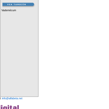
Vademécum
l:
info@alfabeta.net