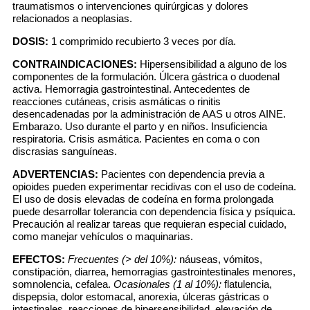
traumatismos o intervenciones quirúrgicas y dolores
relacionados a neoplasias.
DOSIS:
1 comprimido recubierto 3 veces por día.
CONTRAINDICACIONES:
Hipersensibilidad a alguno de los
componentes de la formulación. Úlcera gástrica o duodenal
activa. Hemorragia gastrointestinal. Antecedentes de
reacciones cutáneas, crisis asmáticas o rinitis
desencadenadas por la administración de AAS u otros AINE.
Embarazo. Uso durante el parto y en niños. Insuficiencia
respiratoria. Crisis asmática. Pacientes en coma o con
discrasias sanguíneas.
ADVERTENCIAS:
Pacientes con dependencia previa a
opioides pueden experimentar recidivas con el uso de codeína.
El uso de dosis elevadas de codeína en forma prolongada
puede desarrollar tolerancia con dependencia física y psíquica.
Precaución al realizar tareas que requieran especial cuidado,
como manejar vehículos o maquinarias.
EFECTOS:
Frecuentes (> del 10%):
náuseas, vómitos,
constipación, diarrea, hemorragias gastrointestinales menores,
somnolencia, cefalea.
Ocasionales (1 al 10%):
flatulencia,
dispepsia, dolor estomacal, anorexia, úlceras gástricas o
intestinales, reacciones de hipersensibilidad, elevación de