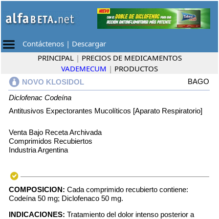
Contáctenos
|
Descargar
PRINCIPAL
|
PRECIOS DE MEDICAMENTOS
VADEMECUM
|
PRODUCTOS
BAGO
NOVO KLOSIDOL
Diclofenac
Codeína
Antitusivos Expectorantes Mucolíticos [Aparato Respiratorio]
Venta Bajo Receta Archivada
Comprimidos Recubiertos
Industria Argentina
COMPOSICION:
Cada comprimido recubierto contiene:
Codeína 50 mg; Diclofenaco 50 mg.
INDICACIONES:
Tratamiento del dolor intenso posterior a