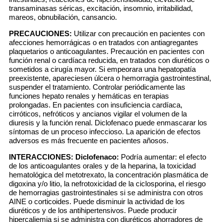
transaminasas séricas, excitación, insomnio, irritabilidad,
mareos, obnubilación, cansancio.
PRECAUCIONES:
Utilizar con precaución en pacientes con
afecciones hemorrágicas o en tratados con antiagregantes
plaquetarios o anticoagulantes. Precaución en pacientes con
función renal o cardíaca reducida, en tratados con diuréticos o
sometidos a cirugía mayor. Si empeorara una hepatopatía
preexistente, apareciesen úlcera o hemorragia gastrointestinal,
suspender el tratamiento. Controlar periódicamente las
funciones hepato renales y hemáticas en terapias
prolongadas. En pacientes con insuficiencia cardíaca,
cirróticos, nefróticos y ancianos vigilar el volumen de la
diuresis y la función renal. Diclofenaco puede enmascarar los
síntomas de un proceso infeccioso. La aparición de efectos
adversos es más frecuente en pacientes añosos.
INTERACCIONES:
Diclofenaco:
Podría aumentar: el efecto
de los anticoagulantes orales y de la heparina, la toxicidad
hematológica del metotrexato, la concentración plasmática de
digoxina y/o litio, la nefrotoxicidad de la ciclosporina, el riesgo
de hemorragias gastrointestinales si se administra con otros
AINE o corticoides. Puede disminuir la actividad de los
diuréticos y de los antihipertensivos. Puede producir
hipercaliemia si se administra con diuréticos ahorradores de