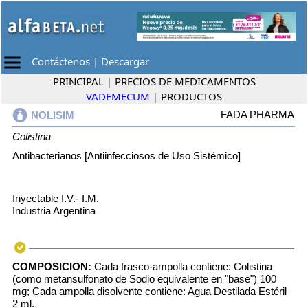
Contáctenos
|
Descargar
PRINCIPAL
|
PRECIOS DE MEDICAMENTOS
VADEMECUM
|
PRODUCTOS
FADA PHARMA
NOLISIM
Colistina
Antibacterianos [Antiinfecciosos de Uso Sistémico]
Inyectable I.V.- I.M.
Industria Argentina
COMPOSICION:
Cada frasco-ampolla contiene: Colistina
(como metansulfonato de Sodio equivalente en "base") 100
mg; Cada ampolla disolvente contiene: Agua Destilada Estéril
2 ml.