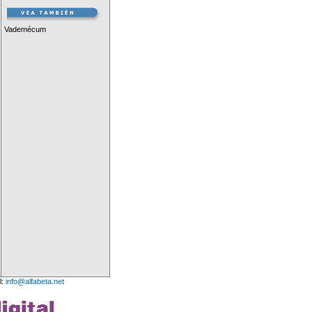
Vademécum
l:
info@alfabeta.net