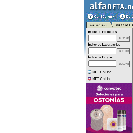
Índice de Productos:
Índice de Laboratorios:
Índice de Drogas:
MFT On Line
MFT On Line