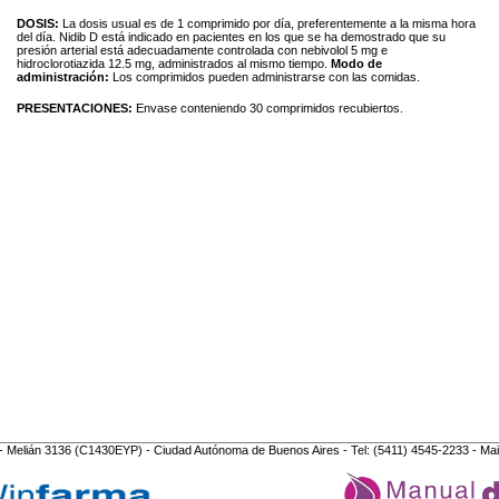
DOSIS:
La dosis usual es de 1 comprimido por día, preferentemente a la misma hora
del día. Nidib D está indicado en pacientes en los que se ha demostrado que su
presión arterial está adecuadamente controlada con nebivolol 5 mg e
hidroclorotiazida 12.5 mg, administrados al mismo tiempo.
Modo de
administración:
Los comprimidos pueden administrarse con las comidas.
PRESENTACIONES:
Envase conteniendo 30 comprimidos recubiertos.
- Melián 3136 (C1430EYP) - Ciudad Autónoma de Buenos Aires - Tel: (5411) 4545-2233 - Mai