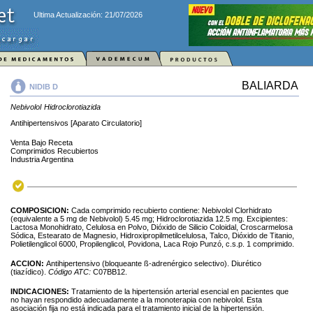
Ultima Actualización: 21/07/2026
BALIARDA
NIDIB D
Nebivolol
Hidroclorotiazida
Antihipertensivos [Aparato Circulatorio]
Venta Bajo Receta
Comprimidos Recubiertos
Industria Argentina
COMPOSICION:
Cada comprimido recubierto contiene: Nebivolol Clorhidrato
(equivalente a 5 mg de Nebivolol) 5.45 mg; Hidroclorotiazida 12.5 mg. Excipientes:
Lactosa Monohidrato, Celulosa en Polvo, Dióxido de Silicio Coloidal, Croscarmelosa
Sódica, Estearato de Magnesio, Hidroxipropilmetilcelulosa, Talco, Dióxido de Titanio,
Polietilenglicol 6000, Propilenglicol, Povidona, Laca Rojo Punzó, c.s.p. 1 comprimido.
ACCION:
Antihipertensivo (bloqueante ß-adrenérgico selectivo). Diurético
(tiazídico).
Código ATC:
C07BB12.
INDICACIONES:
Tratamiento de la hipertensión arterial esencial en pacientes que
no hayan respondido adecuadamente a la monoterapia con nebivolol. Esta
asociación fija no está indicada para el tratamiento inicial de la hipertensión.