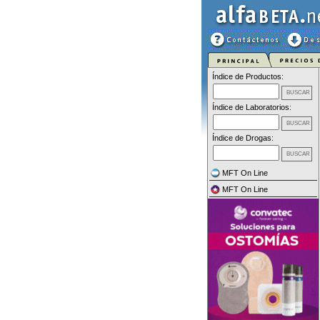
Índice de Productos:
Índice de Laboratorios:
Índice de Drogas:
MFT On Line
MFT On Line