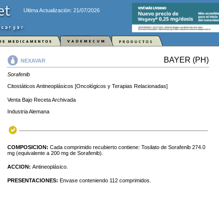
Ultima Actualización: 21/07/2026
BAYER (PH)
NEXAVAR
Sorafenib
Citostáticos Antineoplásicos [Oncológicos y Terapias Relacionadas]
Venta Bajo Receta Archivada
Industria Alemana
COMPOSICION:
Cada comprimido recubierto contiene: Tosilato de Sorafenib 274.0
mg (equivalente a 200 mg de Sorafenib).
ACCION:
Antineoplásico.
PRESENTACIONES:
Envase conteniendo 112 comprimidos.