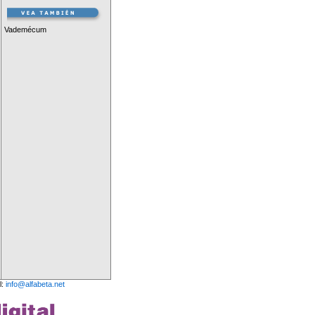
Vademécum
l:
info@alfabeta.net