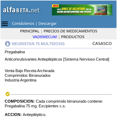
Contáctenos
|
Descargar
PRINCIPAL
|
PRECIOS DE MEDICAMENTOS
VADEMECUM
|
PRODUCTOS
CASASCO
NEURISTAN 75 MULTIDOSIS
Pregabalina
Anticonvulsivantes Antiepilépticos [Sistema Nervioso Central]
Venta Bajo Receta Archivada
Comprimidos Birranurados
Industria Argentina
COMPOSICION:
Cada comprimido birranurado contiene:
Pregabalina 75 mg. Excipientes c.s.
ACCION:
Antiepiléptico.