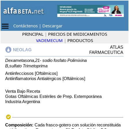
Contáctenos
|
Descargar
PRINCIPAL
|
PRECIOS DE MEDICAMENTOS
VADEMECUM
|
PRODUCTOS
ATLAS
NEOLAG
FARMACEUTICA
Dexametasona,21- sodio fosfato
Polimixina
B,sulfato
Trimetoprima
Antiinfecciosos [Oftálmicos]
Antiinflamatorios Antialérgicos [Oftálmicos]
Venta Bajo Receta
Gotas Oftálmicas Estériles de Prep. Extemporánea
Industria Argentina
Composición:
Cada frasco-gotero con solución reconstituida