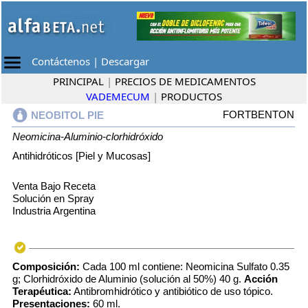
Contáctenos
|
Descargar
PRINCIPAL
|
PRECIOS DE MEDICAMENTOS
VADEMECUM
|
PRODUCTOS
FORTBENTON
NEOBITOL PIE
Neomicina-Aluminio-clorhidróxido
Antihidróticos [Piel y Mucosas]
Venta Bajo Receta
Solución en Spray
Industria Argentina
Composición:
Cada 100 ml contiene: Neomicina Sulfato 0.35
g; Clorhidróxido de Aluminio (solución al 50%) 40 g.
Acción
Terapéutica:
Antibromhidrótico y antibiótico de uso tópico.
Presentaciones:
60 ml.