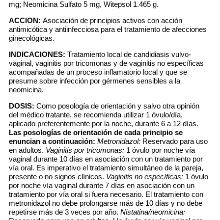
mg; Neomicina Sulfato 5 mg, Witepsol 1.465 g.
ACCION:
Asociación de principios activos con acción
antimicótica y antiinfecciosa para el tratamiento de afecciones
ginecológicas.
INDICACIONES:
Tratamiento local de candidiasis vulvo-
vaginal, vaginitis por tricomonas y de vaginitis no específicas
acompañadas de un proceso inflamatorio local y que se
presume sobre infección por gérmenes sensibles a la
neomicina.
DOSIS:
Como posología de orientación y salvo otra opinión
del médico tratante, se recomienda utilizar 1 óvulo/día,
aplicado preferentemente por la noche, durante 6 a 12 días.
Las posologías de orientación de cada principio se
enuncian a continuación:
Metronidazol:
Reservado para uso
en adultos.
Vaginitis por tricomonas:
1 óvulo por noche vía
vaginal durante 10 días en asociación con un tratamiento por
vía oral. Es imperativo el tratamiento simultáneo de la pareja,
presente o no signos clínicos.
Vaginitis no específicas:
1 óvulo
por noche vía vaginal durante 7 días en asociación con un
tratamiento por vía oral si fuera necesario. El tratamiento con
metronidazol no debe prolongarse más de 10 días y no debe
repetirse más de 3 veces por año.
Nistatina/neomicina: