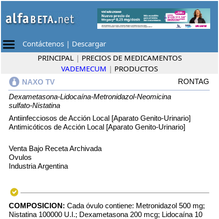
Contáctenos
|
Descargar
PRINCIPAL
|
PRECIOS DE MEDICAMENTOS
VADEMECUM
|
PRODUCTOS
RONTAG
NAXO TV
Dexametasona-Lidocaína-Metronidazol-Neomicina
sulfato-Nistatina
Antiinfecciosos de Acción Local [Aparato Genito-Urinario]
Antimicóticos de Acción Local [Aparato Genito-Urinario]
Venta Bajo Receta Archivada
Ovulos
Industria Argentina
COMPOSICION:
Cada óvulo contiene: Metronidazol 500 mg;
Nistatina 100000 U.I.; Dexametasona 200 mcg; Lidocaína 10