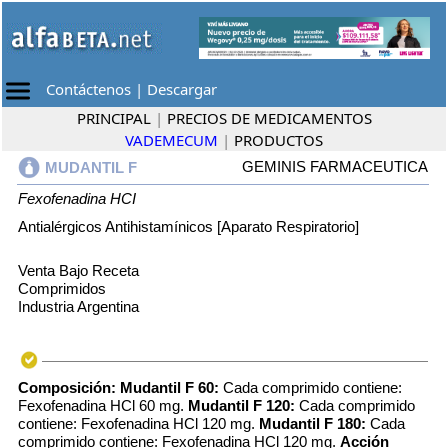
Contáctenos
|
Descargar
PRINCIPAL
|
PRECIOS DE MEDICAMENTOS
VADEMECUM
|
PRODUCTOS
GEMINIS FARMACEUTICA
MUDANTIL F
Fexofenadina HCI
Antialérgicos Antihistamínicos [Aparato Respiratorio]
Venta Bajo Receta
Comprimidos
Industria Argentina
Composición: Mudantil F 60:
Cada comprimido contiene:
Fexofenadina HCl 60 mg.
Mudantil F 120:
Cada comprimido
contiene: Fexofenadina HCl 120 mg.
Mudantil F 180:
Cada
comprimido contiene: Fexofenadina HCl 120 mg.
Acción