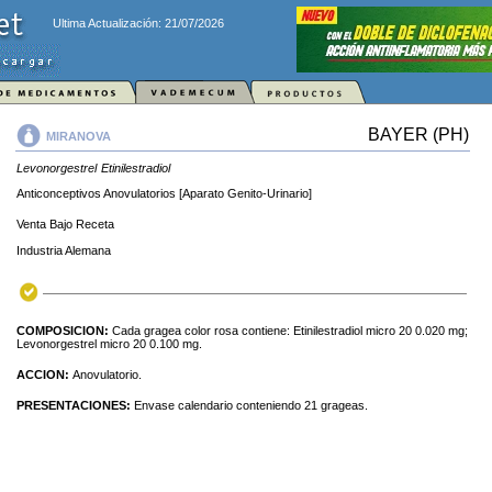
Ultima Actualización: 21/07/2026
BAYER (PH)
MIRANOVA
Levonorgestrel
Etinilestradiol
Anticonceptivos Anovulatorios [Aparato Genito-Urinario]
Venta Bajo Receta
Industria Alemana
COMPOSICION:
Cada gragea color rosa contiene: Etinilestradiol micro 20 0.020 mg;
Levonorgestrel micro 20 0.100 mg.
ACCION:
Anovulatorio.
PRESENTACIONES:
Envase calendario conteniendo 21 grageas.