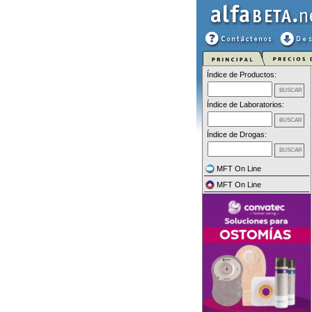
Índice de Productos:
Índice de Laboratorios:
Índice de Drogas:
MFT On Line
MFT On Line