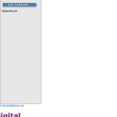
Vademécum
l:
info@alfabeta.net