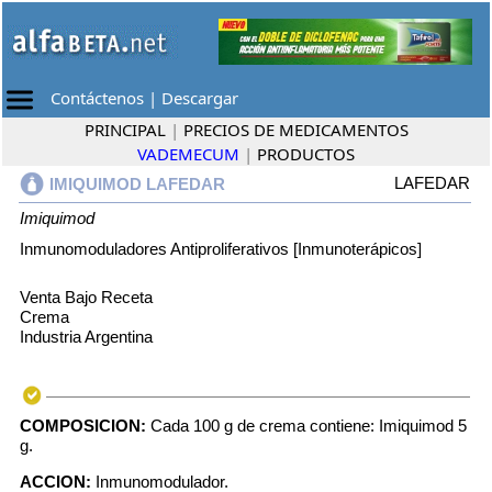
Contáctenos
|
Descargar
PRINCIPAL
|
PRECIOS DE MEDICAMENTOS
VADEMECUM
|
PRODUCTOS
LAFEDAR
IMIQUIMOD LAFEDAR
Imiquimod
Inmunomoduladores Antiproliferativos [Inmunoterápicos]
Venta Bajo Receta
Crema
Industria Argentina
COMPOSICION:
Cada 100 g de crema contiene: Imiquimod 5
g.
ACCION:
Inmunomodulador.