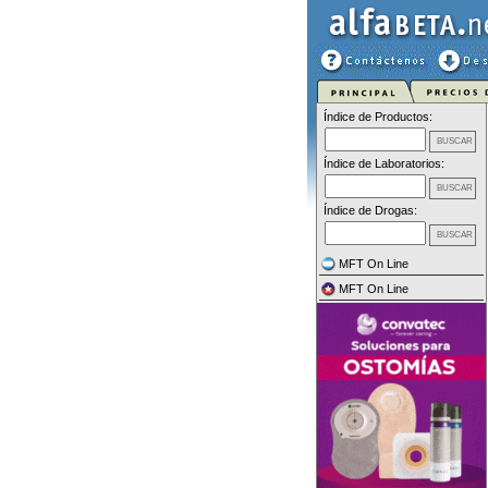
Índice de Productos:
Índice de Laboratorios:
Índice de Drogas:
MFT On Line
MFT On Line