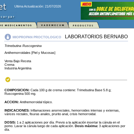
Ultima Actualización: 21/07/2026
LABORATORIOS BERNABO
MIOPROPAN PROCTOLOGICO
Trimebutina
Ruscogenina
Antihemorroidales [Piel y Mucosas]
Venta Bajo Receta
Crema
Industria Argentina
COMPOSICION:
Cada 100 g de crema contiene: Trimebutina Base 5.8 g;
Ruscogenina 500 mg.
ACCION:
Antihemorroidal tópico.
INDICACIONES:
Inflamaciones anorrectales, hemorroides internas y externas,
várices rectales, fisuras anales, prurito anal, crisis hemorroidal.
DOSIS:
1 a 2 aplicaciones por día. Previo a la aplicación insertar la cánula en el
pomo. Lavar la cánula luego de cada aplicación.
Dosis máxima:
3 aplicaciones por
día.