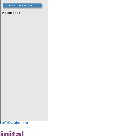
Vademécum
l:
info@alfabeta.net