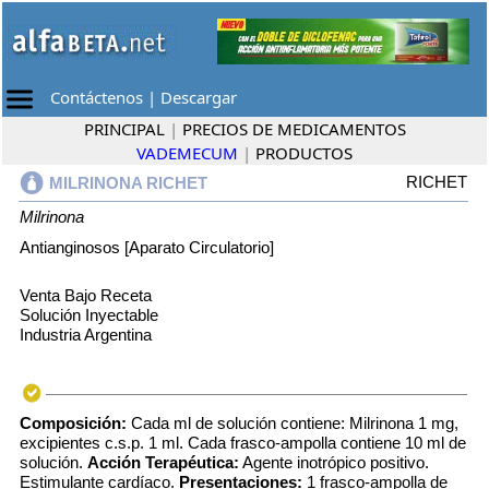
Contáctenos
|
Descargar
PRINCIPAL
|
PRECIOS DE MEDICAMENTOS
VADEMECUM
|
PRODUCTOS
RICHET
MILRINONA RICHET
Milrinona
Antianginosos [Aparato Circulatorio]
Venta Bajo Receta
Solución Inyectable
Industria Argentina
Composición:
Cada ml de solución contiene: Milrinona 1 mg,
excipientes c.s.p. 1 ml. Cada frasco-ampolla contiene 10 ml de
solución.
Acción Terapéutica:
Agente inotrópico positivo.
Estimulante cardíaco.
Presentaciones:
1 frasco-ampolla de