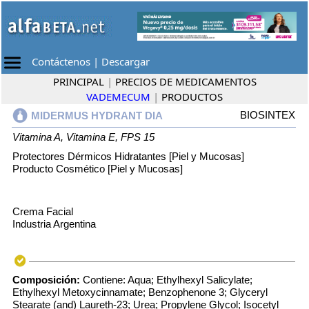
Contáctenos
|
Descargar
PRINCIPAL
|
PRECIOS DE MEDICAMENTOS
VADEMECUM
|
PRODUCTOS
BIOSINTEX
MIDERMUS HYDRANT DIA
Vitamina A, Vitamina E, FPS 15
Protectores Dérmicos Hidratantes [Piel y Mucosas]
Producto Cosmético [Piel y Mucosas]
Crema Facial
Industria Argentina
Composición:
Contiene: Aqua; Ethylhexyl Salicylate;
Ethylhexyl Metoxycinnamate; Benzophenone 3; Glyceryl
Stearate (and) Laureth-23; Urea; Propylene Glycol; Isocetyl