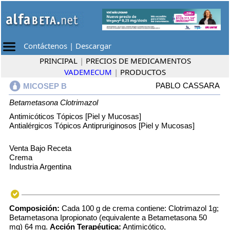
Contáctenos
|
Descargar
PRINCIPAL
|
PRECIOS DE MEDICAMENTOS
VADEMECUM
|
PRODUCTOS
PABLO CASSARA
MICOSEP B
Betametasona
Clotrimazol
Antimicóticos Tópicos [Piel y Mucosas]
Antialérgicos Tópicos Antipruriginosos [Piel y Mucosas]
Venta Bajo Receta
Crema
Industria Argentina
Composición:
Cada 100 g de crema contiene: Clotrimazol 1g;
Betametasona Ipropionato (equivalente a Betametasona 50
mg) 64 mg.
Acción Terapéutica:
Antimicótico,