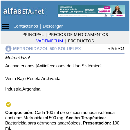
Contáctenos
|
Descargar
PRINCIPAL
|
PRECIOS DE MEDICAMENTOS
VADEMECUM
|
PRODUCTOS
RIVERO
METRONIDAZOL 500 SOLUFLEX
Metronidazol
Antibacterianos [Antiinfecciosos de Uso Sistémico]
Venta Bajo Receta Archivada
Industria Argentina
Composición:
Cada 100 ml de solución acuosa isotónica
contiene: Metronidazol 500 mg.
Acción Terapéutica:
Bactericida para gérmenes anaeróbicos.
Presentación:
100
ml.