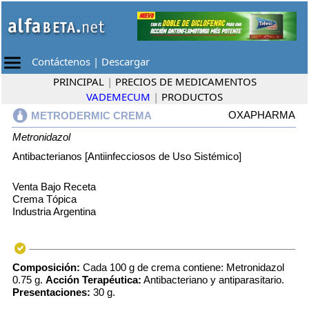
Contáctenos
|
Descargar
PRINCIPAL
|
PRECIOS DE MEDICAMENTOS
VADEMECUM
|
PRODUCTOS
OXAPHARMA
METRODERMIC CREMA
Metronidazol
Antibacterianos [Antiinfecciosos de Uso Sistémico]
Venta Bajo Receta
Crema Tópica
Industria Argentina
Composición:
Cada 100 g de crema contiene: Metronidazol
0.75 g.
Acción Terapéutica:
Antibacteriano y antiparasitario.
Presentaciones:
30 g.