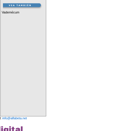
Vademécum
l:
info@alfabeta.net