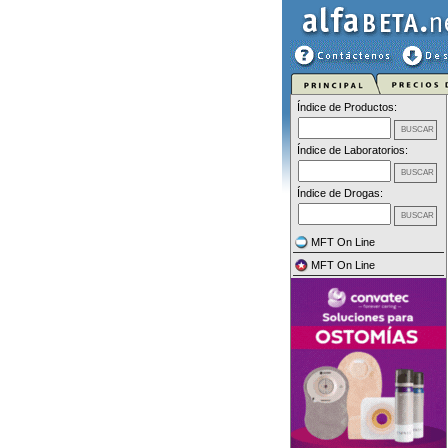
Índice de Productos:
Índice de Laboratorios:
Índice de Drogas:
MFT On Line
MFT On Line