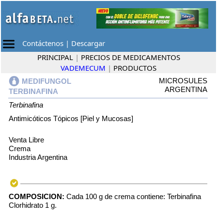
Contáctenos
|
Descargar
PRINCIPAL
|
PRECIOS DE MEDICAMENTOS
VADEMECUM
|
PRODUCTOS
MICROSULES
MEDIFUNGOL
ARGENTINA
TERBINAFINA
Terbinafina
Antimicóticos Tópicos [Piel y Mucosas]
Venta Libre
Crema
Industria Argentina
COMPOSICION:
Cada 100 g de crema contiene: Terbinafina
Clorhidrato 1 g.