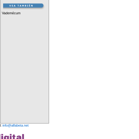
Vademécum
l:
info@alfabeta.net