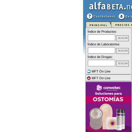
Índice de Productos:
Índice de Laboratorios:
Índice de Drogas:
MFT On Line
MFT On Line