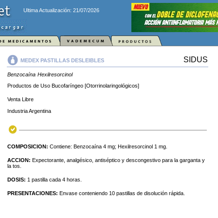
Ultima Actualización: 21/07/2026
SIDUS
MEDEX PASTILLAS DESLEIBLES
Benzocaína
Hexilresorcinol
Productos de Uso Bucofaríngeo [Otorrinolaringológicos]
Venta Libre
Industria Argentina
COMPOSICION:
Contiene: Benzocaína 4 mg; Hexilresorcinol 1 mg.
ACCION:
Expectorante, analgésico, antiséptico y descongestivo para la garganta y
la tos.
DOSIS:
1 pastilla cada 4 horas.
PRESENTACIONES:
Envase conteniendo 10 pastillas de disolución rápida.