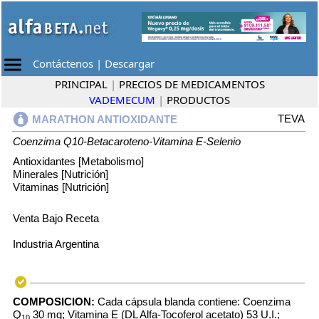
Contáctenos
|
Descargar
PRINCIPAL
|
PRECIOS DE MEDICAMENTOS
VADEMECUM
|
PRODUCTOS
TEVA
MARATHON ANTIOXIDANTE
Coenzima Q10-Betacaroteno-Vitamina E-Selenio
Antioxidantes [Metabolismo]
Minerales [Nutrición]
Vitaminas [Nutrición]
Venta Bajo Receta
Industria Argentina
COMPOSICION:
Cada cápsula blanda contiene: Coenzima
Q
30 mg; Vitamina E (DL Alfa-Tocoferol acetato) 53 U.I.;
10