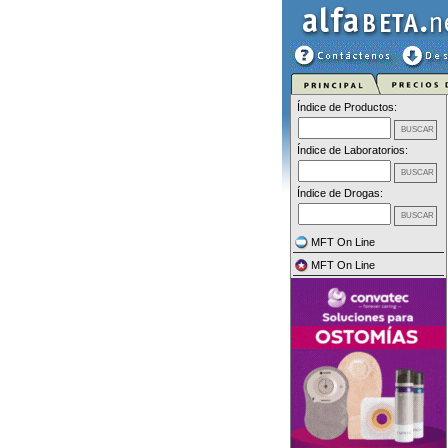
Índice de Productos:
Índice de Laboratorios:
Índice de Drogas:
MFT On Line
MFT On Line