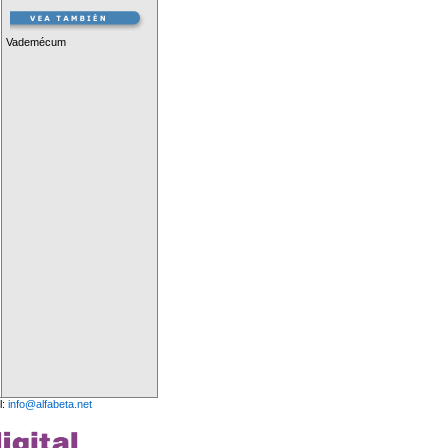
Vademécum
l:
info@alfabeta.net