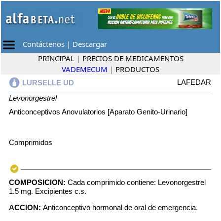
Contáctenos
|
Descargar
PRINCIPAL
|
PRECIOS DE MEDICAMENTOS
VADEMECUM
|
PRODUCTOS
LAFEDAR
LURSELLE UD
Levonorgestrel
Anticonceptivos Anovulatorios [Aparato Genito-Urinario]
Comprimidos
COMPOSICION:
Cada comprimido contiene: Levonorgestrel
1.5 mg. Excipientes c.s.
ACCION:
Anticonceptivo hormonal de oral de emergencia.