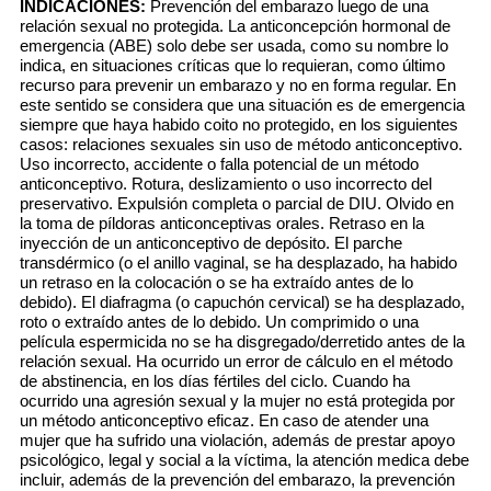
INDICACIONES:
Prevención del embarazo luego de una
relación sexual no protegida. La anticoncepción hormonal de
emergencia (ABE) solo debe ser usada, como su nombre lo
indica, en situaciones críticas que lo requieran, como último
recurso para prevenir un embarazo y no en forma regular. En
este sentido se considera que una situación es de emergencia
siempre que haya habido coito no protegido, en los siguientes
casos: relaciones sexuales sin uso de método anticonceptivo.
Uso incorrecto, accidente o falla potencial de un método
anticonceptivo. Rotura, deslizamiento o uso incorrecto del
preservativo. Expulsión completa o parcial de DIU. Olvido en
la toma de píldoras anticonceptivas orales. Retraso en la
inyección de un anticonceptivo de depósito. El parche
transdérmico (o el anillo vaginal, se ha desplazado, ha habido
un retraso en la colocación o se ha extraído antes de lo
debido). El diafragma (o capuchón cervical) se ha desplazado,
roto o extraído antes de lo debido. Un comprimido o una
película espermicida no se ha disgregado/derretido antes de la
relación sexual. Ha ocurrido un error de cálculo en el método
de abstinencia, en los días fértiles del ciclo. Cuando ha
ocurrido una agresión sexual y la mujer no está protegida por
un método anticonceptivo eficaz. En caso de atender una
mujer que ha sufrido una violación, además de prestar apoyo
psicológico, legal y social a la víctima, la atención medica debe
incluir, además de la prevención del embarazo, la prevención