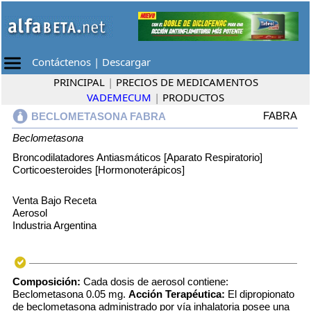
Contáctenos
|
Descargar
PRINCIPAL
|
PRECIOS DE MEDICAMENTOS
VADEMECUM
|
PRODUCTOS
FABRA
BECLOMETASONA FABRA
Beclometasona
Broncodilatadores Antiasmáticos [Aparato Respiratorio]
Corticoesteroides [Hormonoterápicos]
Venta Bajo Receta
Aerosol
Industria Argentina
Composición:
Cada dosis de aerosol contiene:
Beclometasona 0.05 mg.
Acción Terapéutica:
El dipropionato
de beclometasona administrado por vía inhalatoria posee una