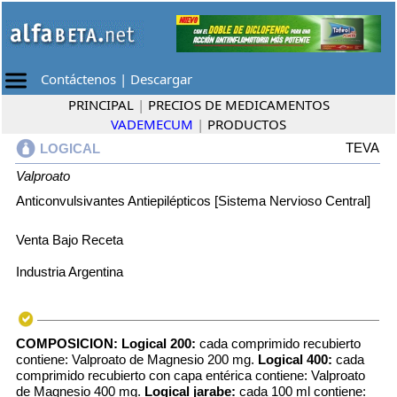
Contáctenos
|
Descargar
PRINCIPAL
|
PRECIOS DE MEDICAMENTOS
VADEMECUM
|
PRODUCTOS
TEVA
LOGICAL
Valproato
Anticonvulsivantes Antiepilépticos [Sistema Nervioso Central]
Venta Bajo Receta
Industria Argentina
COMPOSICION:
Logical 200:
cada comprimido recubierto
contiene: Valproato de Magnesio 200 mg.
Logical 400:
cada
comprimido recubierto con capa entérica contiene: Valproato
de Magnesio 400 mg.
Logical jarabe:
cada 100 ml contiene: