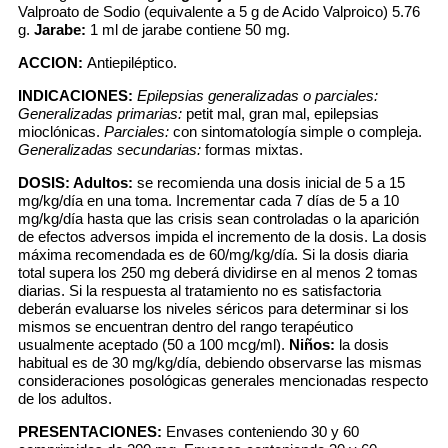
Valproato de Sodio (equivalente a 5 g de Acido Valproico) 5.76
g.
Jarabe:
1 ml de jarabe contiene 50 mg.
ACCION:
Antiepiléptico.
INDICACIONES:
Epilepsias generalizadas o parciales:
Generalizadas primarias:
petit mal, gran mal, epilepsias
mioclónicas.
Parciales:
con sintomatología simple o compleja.
Generalizadas secundarias:
formas mixtas.
DOSIS:
Adultos:
se recomienda una dosis inicial de 5 a 15
mg/kg/día en una toma. Incrementar cada 7 días de 5 a 10
mg/kg/día hasta que las crisis sean controladas o la aparición
de efectos adversos impida el incremento de la dosis. La dosis
máxima recomendada es de 60/mg/kg/día. Si la dosis diaria
total supera los 250 mg deberá dividirse en al menos 2 tomas
diarias. Si la respuesta al tratamiento no es satisfactoria
deberán evaluarse los niveles séricos para determinar si los
mismos se encuentran dentro del rango terapéutico
usualmente aceptado (50 a 100 mcg/ml).
Niños:
la dosis
habitual es de 30 mg/kg/día, debiendo observarse las mismas
consideraciones posológicas generales mencionadas respecto
de los adultos.
PRESENTACIONES:
Envases conteniendo 30 y 60