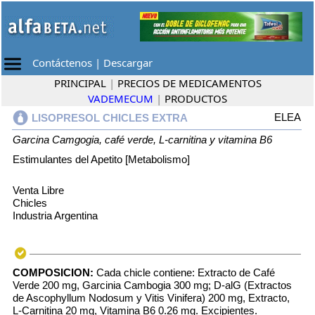
Contáctenos
|
Descargar
PRINCIPAL
|
PRECIOS DE MEDICAMENTOS
VADEMECUM
|
PRODUCTOS
ELEA
LISOPRESOL CHICLES EXTRA
Garcina Camgogia, café verde, L-carnitina y vitamina B6
Estimulantes del Apetito [Metabolismo]
Venta Libre
Chicles
Industria Argentina
COMPOSICION:
Cada chicle contiene: Extracto de Café
Verde 200 mg, Garcinia Cambogia 300 mg; D-alG (Extractos
de Ascophyllum Nodosum y Vitis Vinifera) 200 mg, Extracto,
L-Carnitina 20 mg, Vitamina B6 0.26 mg. Excipientes.