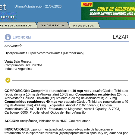
Ultima Actualización: 21/07/2026
LAZAR
LIPONORM
Atorvastatín
Hipolipemiantes Hipocolesterolemiantes [Metabolismo]
Venta Bajo Receta
Comprimidos Recubiertos
Industria Argentina
COMPOSICION:
Comprimidos recubiertos 10 mg:
Atorvastatín Cálcico Trihidrato
(equivalente a 10 mg de Atorvastatín) 10.85 mg.
Comprimidos recubiertos 20 mg:
Atorvastatín Cálcico Trihidrato (equivalente a 20 mg de Atorvastatín) 21.7 mg.
Comprimidos recubiertos 40 mg:
Atorvastatín Cálcico Trihidrato (equivalente a 40
mg de Atorvastatín) 43.4 mg. Excipientes: Avicel PH102, Vivapur, Lactosa
Monohidrato CD, AC-DI-SOL, Estearato de Magnesio, Aerosil, Opadry IS-7003,
Carbowax 6000, Propilenglicol, Oxido de Hierro Amarillo.
ACCION:
Antilipémico, inhibidor de la HMG-CoA reductasa.
INDICACIONES:
Liponorm está indicado como adyuvante de la dieta en el
tratamiento de la hipercolesterolemia (hiperlipoproteinemia tipos iia y iib) causada por