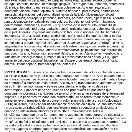
anorexia, aumento del apetito, estomatitis, dolor biliar, queilitis, úlcera duodenal,
disfagia, enteritis, melena, hemorragia gingival, úlcera gástrica, tenesmo, estomatitis
ulcerativa, hepatitis, pancreatitis, ictericia colestásica.
Aparato respiratorio:
neumonía, disnea, asma, epistaxis.
Sistema nervioso:
parestesias, somnolencia,
amnesia, alteraciones del sueño, disminución de la libido, hiperemocionalidad,
incoordinación, neuropatía periférica, tortícolis, parálisis facial, hipercinesia.
Aparato
musculoesquelético:
calambres musculares, bursitis, tenosinovitis, miastenia,
contracturas tendinosas, miositis.
Piel y anexos de la piel:
prurito, dermatitis de
contacto, alopecia, piel seca, sudación, acné, urticaria, eccema, seborrea, úlceras
de la piel.
Aparato urogenital:
aumento de la frecuencia urinaria, cistitis, hematuria,
impotencia, disuria, litiasis renal, epididimitis, enfermedad fibroquística de la mama,
hemorragia vaginal, albuminuria, agrandamiento de las mamas, menorragia, nefritis,
incontinencia urinaria, eyaculación anormal.
Sentidos especiales:
ambliopía, tinnitus,
sequedad de la conjuntiva, alteraciones de la refracción, ojo rojo, sordera, parosmia,
pérdida del gusto, disgeusia.
Aparato cardiovascular:
palpitaciones, vasodilatación,
síncope, migraña, hipotensión postural, flebitis, arritmia.
Alteraciones metabólicas y
funcionales:
hiperglucemia, aumento de la creatinfosfocinasa sérica (CPK), gota,
aumento del peso corporal, hipoglucemia.
Sangre y sistema linfático:
equimosis,
anemia, linfadenopatía, trombocitopenia, petequias.
PRECAUCIONES:
Se recomienda efectuar un examen de la función hepática antes
de iniciar el tratamiento y periódicamente durante su transcurso. Ante un aumento de
las transaminasas, se repetirá rápidamente la determinación para confirmarla y luego
se controlará a intervalos más cortos. Si el nivel de transaminasas aumenta al triple
de su límite máximo normal y éste es persistente, el tratamiento debe ser
interrumpido. Liponorm debe ser utilizado con precaución en pacientes que
consumen importantes cantidades de alcohol o tienen antecedentes de enfermedad
hepática. En pacientes tratados con atorvastatín, se observó frecuentemente un
aumento leve y transitorio de la concentración plasmática de la creatinfosfocinasa
(CPK) muscular, sin alcanzar habitualmente repercusión clínica. Se han informado
raros casos de rabdomiólisis con insuficiencia renal secundaria a mioglobinuria
cuando se administran inhibidores de la HMG-CoA reductasa solos o
simultáneamente con otros fármacos, como agentes inmunosupresores (incluida la
ciclosporina en pacientes con trasplante cardíaco), gemfibrozil; dosis hipolipemiantes
(> 1g/día) de ácido nicotínico, o eritromicina (en pacientes gravemente enfermos). La
miopatía y la rabdomiólisis se han asociado ocasionalmente con el uso de otros
fibratos. Algunos enfermos que presentaron rabdomiólisis en asociación con los