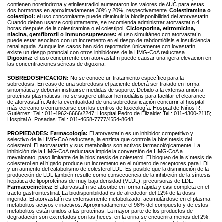
contienen noretindrona y etinilestradiol aumentaron los valores de AUC para estas
dos hormonas en aproximadamente 30% y 20%, respectivamente.
Colestiramina o
colestipol:
el uso concomitante puede disminuir la biodisponibilidad del atorvastatín.
Cuando deban usarse conjuntamente, se recomienda administrar atorvastatín 4
horas después de la colestiramina o el colestipol.
Ciclosporina, eritromicina,
niacina, gemfibrozil o inmunosupresores:
el uso simultáneo con atorvastatín
puede estar asociado con un incremento en el riesgo de rabdomiólisis e insuficiencia
renal aguda. Aunque los casos han sido reportados únicamente con lovastatín,
existe un riesgo potencial con otros inhibidores de la HMG-CoA reductasa.
Digoxina:
el uso concurrente con atorvastatín puede causar una ligera elevación en
las concentraciones séricas de digoxina.
SOBREDOSIFICACION:
No se conoce un tratamiento específico para la
sobredosis. En caso de una sobredosis el paciente deberá ser tratado en forma
sintomática y deberán instituirse medidas de soporte. Debido a la extensa unión a
proteínas plasmáticas, no se sugiere utilizar hemodiálisis para facilitar el clearance
de atorvastatín. Ante la eventualidad de una sobredosificación concurrir al hospital
más cercano o comunicarse con los centros de toxicología: Hospital de Niños R.
Gutiérrez: Tel.: 011-4962-6666/2247; Hospital Pedro de Elizalde: Tel.: 011-4300-2115;
Hospital A. Posadas: Tel.: 011-4658-7777/4654-8648.
PROPIEDADES:
Farmacología:
El atorvastatín es un inhibidor competitivo y
selectivo de la HMG-CoA reductasa, la enzima que controla la biosíntesis del
colesterol. El atorvastatín y sus metabolitos son activos farmacológicamente. La
inhibición de la HMG-CoA reductasa impide la conversión de HMG-CoA a
mevalonato, paso limitante de la biosíntesis de colesterol. El bloqueo de la síntesis de
colesterol en el hígado produce un incremento en el número de receptores para LDL
y un aumento del catabolismo de colesterol LDL. Es posible que la disminución de la
producción de LDL también resulte como consecuencia de la inhibición de la síntesis
hepática de lipoproteínas de muy baja densidad (VLDL), precursoras de LDL.
Farmacocinética:
El atorvastatín se absorbe en forma rápida y casi completa en el
tracto gastrointestinal. La biodisponibilidad es de alrededor del 12% de la dosis
ingerida. El atorvastatín es extensamente metabolizado, acumulándose en el plasma
metabolitos activos e inactivos. Aproximadamente el 98% del compuesto y de estos
metabolitos están unidos a las proteínas. La mayor parte de los productos de
degradación son excretados con las heces; en la orina se encuentra menos del 2%.