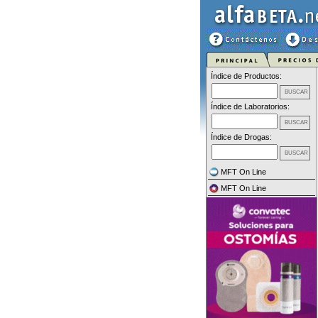
Índice de Productos:
Índice de Laboratorios:
Índice de Drogas:
MFT On Line
MFT On Line