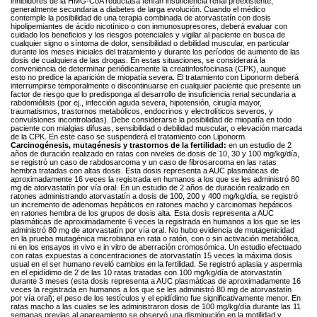
inhibidores de la HMG-CoA reductasa tenían insuficiencia renal preexistente,
generalmente secundaria a diabetes de larga evolución. Cuando el médico
contemple la posibilidad de una terapia combinada de atorvastatín con dosis
hipolipemiantes de ácido nicotínico o con inmunosupresores, deberá evaluar con
cuidado los beneficios y los riesgos potenciales y vigilar al paciente en busca de
cualquier signo o síntoma de dolor, sensibilidad o debilidad muscular, en particular
durante los meses iniciales del tratamiento y durante los períodos de aumento de las
dosis de cualquiera de las drogas. En estas situaciones, se considerará la
conveniencia de determinar periódicamente la creatinfosfocinasa (CPK), aunque
esto no predice la aparición de miopatía severa. El tratamiento con Liponorm deberá
interrumpirse temporalmente o discontinuarse en cualquier paciente que presente un
factor de riesgo que lo predisponga al desarrollo de insuficiencia renal secundaria a
rabdomiólisis (por ej., infección aguda severa, hipotensión, cirugía mayor,
traumatismos, trastornos metabólicos, endocrinos y electrolíticos severos, y
convulsiones incontroladas). Debe considerarse la posibilidad de miopatía en todo
paciente con mialgias difusas, sensibilidad o debilidad muscular, o elevación marcada
de la CPK. En este caso se suspenderá el tratamiento con Liponorm.
Carcinogénesis, mutagénesis y trastornos de la fertilidad:
en un estudio de 2
años de duración realizado en ratas con niveles de dosis de 10, 30 y 100 mg/kg/día,
se registró un caso de rabdosarcoma y un caso de fibrosarcoma en las ratas
hembra tratadas con altas dosis. Esta dosis representa a AUC plasmáticas de
aproximadamente 16 veces la registrada en humanos a los que se les administró 80
mg de atorvastatín por vía oral. En un estudio de 2 años de duración realizado en
ratones administrando atorvastatín a dosis de 100, 200 y 400 mg/kg/día, se registró
un incremento de adenomas hepáticos en ratones macho y carcinomas hepáticos
en ratones hembra de los grupos de dosis alta. Esta dosis representa a AUC
plasmáticas de aproximadamente 6 veces la registrada en humanos a los que se les
administró 80 mg de atorvastatín por vía oral. No hubo evidencia de mutagenicidad
en la prueba mutagénica microbiana en rata o ratón, con o sin activación metabólica,
ni en los ensayos in vivo e in vitro de aberración cromosómica. Un estudio efectuado
con ratas expuestas a concentraciones de atorvastatín 15 veces la máxima dosis
usual en el ser humano reveló cambios en la fertilidad. Se registró aplasia y aspermia
en el epidídimo de 2 de las 10 ratas tratadas con 100 mg/kg/día de atorvastatín
durante 3 meses (esta dosis representa a AUC plasmáticas de aproximadamente 16
veces la registrada en humanos a los que se les administró 80 mg de atorvastatín
por vía oral); el peso de los testículos y el epidídimo fue significativamente menor. En
ratas macho a las cuales se les administraron dosis de 100 mg/kg/día durante las 11
semanas previas al apareamiento se observó una disminución en la motilidad y