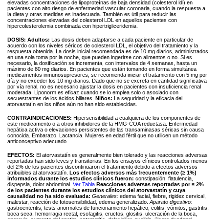
elevadas concentraciones de lipoproteínas de baja densidad (colesterol ldl) en
pacientes con alto riesgo de enfermedad vascular coronaria, cuando la respuesta a
la dieta y otras medidas es inadecuada. También es útil para reducir las
concentraciones elevadas del colesterol LDL en aquellos pacientes con
hipercolesterolemia combinada con hipertrigliceridemia.
DOSIS:
Adultos:
Las dosis deben adaptarse a cada paciente en particular de
acuerdo con los niveles séricos de colesterol LDL, el objetivo del tratamiento y la
respuesta obtenida. La dosis inicial recomendada es de 10 mg diarios, administrados
en una sola toma por la noche, que pueden ingerirse con alimentos o no. Si es
necesario, la dosificación se incrementa, con intervalos de 4 semanas, hasta un
máximo de 80 mg diarios. En pacientes que están tomando en forma simultánea
medicamentos inmunosupresores, se recomienda iniciar el tratamiento con 5 mg por
día y no exceder los 10 mg diarios. Dado que no se excreta en cantidad significativa
por vía renal, no es necesario ajustar la dosis en pacientes con insuficiencia renal
moderada. Liponorm es eficaz cuando se lo emplea solo o asociado con
secuestrantes de los ácidos biliares.
Niños:
La seguridad y la eficacia del
atorvastatín en los niños aún no han sido establecidas.
CONTRAINDICACIONES:
Hipersensibilidad a cualquiera de los componentes de
este medicamento o a otros inhibidores de la HMG-COA reductasa. Enfermedad
hepática activa o elevaciones persistentes de las transaminasas séricas sin causa
conocida. Embarazo. Lactancia. Mujeres en edad fértil que no utilicen un método
anticonceptivo adecuado.
EFECTOS:
El atorvastatín es generalmente bien tolerado y las reacciones adversas
reportadas han sido leves y transitorias. En los ensayos clínicos controlados menos
del 2% de los pacientes discontinuaron el tratamiento debido a efectos adversos
atribuibles al atorvastatín.
Los efectos adversos más frecuentemente (≥
1%)
informados durante los estudios clínicos fueron:
constipación, flatulencia,
dispepsia, dolor abdominal.
Ver Tabla
Reacciones adversas reportadas por ≤ 2%
de los pacientes durante los estudios clínicos del atorvastatín y cuya
causalidad no ha sido evaluada:
Generales:
edema facial, fiebre, rigidez cervical,
malestar, reacción de fotosensibilidad, edema generalizado.
Aparato digestivo:
gastroenteritis, tests anormales de funcionamiento hepático, colitis, vómitos, gastritis,
boca seca, hemorragia rectal, esofagitis, eructos, glositis, ulceración de la boca,