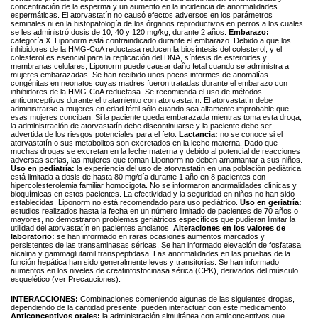
concentración de la esperma y un aumento en la incidencia de anormalidades
espermáticas. El atorvastatín no causó efectos adversos en los parámetros
seminales ni en la histopatología de los órganos reproductivos en perros a los cuales
se les administró dosis de 10, 40 y 120 mg/kg, durante 2 años.
Embarazo:
categoría X. Liponorm está contraindicado durante el embarazo. Debido a que los
inhibidores de la HMG-CoA reductasa reducen la biosíntesis del colesterol, y el
colesterol es esencial para la replicación del DNA, síntesis de esteroides y
membranas celulares, Liponorm puede causar daño fetal cuando se administra a
mujeres embarazadas. Se han recibido unos pocos informes de anomalías
congénitas en neonatos cuyas madres fueron tratadas durante el embarazo con
inhibidores de la HMG-CoA reductasa. Se recomienda el uso de métodos
anticonceptivos durante el tratamiento con atorvastatín. El atorvastatín debe
administrarse a mujeres en edad fértil sólo cuando sea altamente improbable que
esas mujeres conciban. Si la paciente queda embarazada mientras toma esta droga,
la administración de atorvastatín debe discontinuarse y la paciente debe ser
advertida de los riesgos potenciales para el feto.
Lactancia:
no se conoce si el
atorvastatín o sus metabolitos son excretados en la leche materna. Dado que
muchas drogas se excretan en la leche materna y debido al potencial de reacciones
adversas serias, las mujeres que toman Liponorm no deben amamantar a sus niños.
Uso en pediatría:
la experiencia del uso de atorvastatín en una población pediátrica
está limitada a dosis de hasta 80 mg/día durante 1 año en 8 pacientes con
hipercolesterolemia familiar homocigota. No se informaron anormalidades clínicas y
bioquímicas en estos pacientes. La efectividad y la seguridad en niños no han sido
establecidas. Liponorm no está recomendado para uso pediátrico.
Uso en geriatría:
estudios realizados hasta la fecha en un número limitado de pacientes de 70 años o
mayores, no demostraron problemas geriátricos específicos que pudieran limitar la
utilidad del atorvastatín en pacientes ancianos.
Alteraciones en los valores de
laboratorio:
se han informado en raras ocasiones aumentos marcados y
persistentes de las transaminasas séricas. Se han informado elevación de fosfatasa
alcalina y gammaglutamil transpeptidasa. Las anormalidades en las pruebas de la
función hepática han sido generalmente leves y transitorias. Se han informado
aumentos en los niveles de creatinfosfocinasa sérica (CPK), derivados del músculo
esquelético (ver Precauciones).
INTERACCIONES:
Combinaciones conteniendo algunas de las siguientes drogas,
dependiendo de la cantidad presente, pueden interactuar con este medicamento.
Anticonceptivos orales:
la administración simultánea con anticonceptivos que