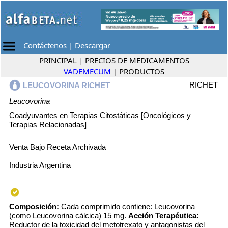
Contáctenos
|
Descargar
PRINCIPAL
|
PRECIOS DE MEDICAMENTOS
VADEMECUM
|
PRODUCTOS
RICHET
LEUCOVORINA RICHET
Leucovorina
Coadyuvantes en Terapias Citostáticas [Oncológicos y
Terapias Relacionadas]
Venta Bajo Receta Archivada
Industria Argentina
Composición:
Cada comprimido contiene: Leucovorina
(como Leucovorina cálcica) 15 mg.
Acción Terapéutica:
Reductor de la toxicidad del metotrexato y antagonistas del