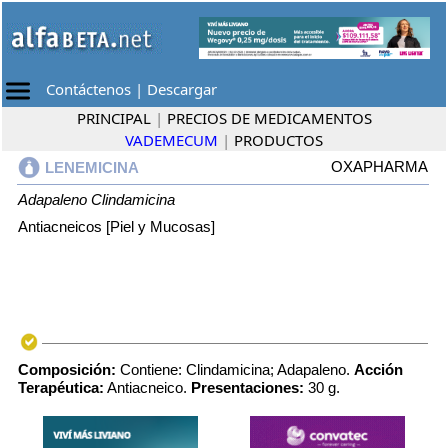
Contáctenos
|
Descargar
PRINCIPAL
|
PRECIOS DE MEDICAMENTOS
VADEMECUM
|
PRODUCTOS
OXAPHARMA
LENEMICINA
Adapaleno
Clindamicina
Antiacneicos [Piel y Mucosas]
Composición:
Contiene: Clindamicina; Adapaleno.
Acción
Terapéutica:
Antiacneico.
Presentaciones:
30 g.