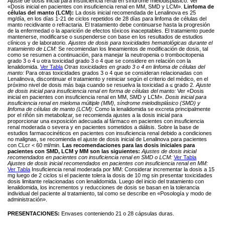
Ajuste de dosis inicial para insuficiencia renal en síndrome mielodisplásico: Ver
«Dosis inicial en pacientes con insuficiencia renal en MM, SMD y LCM».
Linfoma de
células del manto (LCM):
La dosis inicial recomendada de Lenalinova es 25
mg/día, en los días 1-21 de ciclos repetidos de 28 días para linfoma de células del
manto recidivante o refractaria. El tratamiento debe continuarse hasta la progresión
de la enfermedad o la aparición de efectos tóxicos inaceptables. El tratamiento puede
mantenerse, modificarse o suspenderse con base en los resultados de estudios
clínicos y de laboratorio.
Ajustes de dosis para toxicidades hematológicas durante el
tratamiento de LCM:
Se recomiendan los lineamientos de modificación de dosis, tal
como se resumen a continuación, para manejar la neutropenia o trombocitopenia
grado 3 o 4 u otra toxicidad grado 3 o 4 que se considere en relación con la
lenalidomida.
Ver Tabla
Otras toxicidades en grado 3 o 4 en linfoma de células del
manto:
Para otras toxicidades grados 3 o 4 que se consideran relacionadas con
Lenalinova, discontinuar el tratamiento y reiniciar según el criterio del médico, en el
próximo nivel de dosis más baja cuando se resuelva la toxicidad a ≤ grado 2.
Ajuste
de dosis inicial para insuficiencia renal en forma de células del manto:
Ver «Dosis
inicial en pacientes con insuficiencia renal en MM, SMD y LCM».
Dosis inicial para
insuficiencia renal en mieloma múltiple (MM), síndrome mielodisplásico (SMD) y
linfoma de células de manto (LCM):
Como la lenalidomida se excreta principalmente
por el riñón sin metabolizar, se recomienda ajustes a la dosis inicial para
proporcionar una exposición adecuada al fármaco en pacientes con insuficiencia
renal moderada o severa y en pacientes sometidos a diálisis. Sobre la base de
estudios farmacocinéticos en pacientes con insuficiencia renal debido a condiciones
no malignas, se recomienda el ajuste de dosis inicial de Lenalinova para pacientes
con CLcr < 60 ml/min.
Las recomendaciones para las dosis iniciales para
pacientes con SMD, LCM y MM son las siguientes:
Ajustes de dosis inicial
recomendados en pacientes con insuficiencia renal en SMD o LCM:
Ver Tabla
Ajustes de dosis inicial recomendados en pacientes con insuficiencia renal en MM:
Ver Tabla
Insuficiencia renal moderada por MM: Considerar incrementar la dosis a 15
mg luego de 2 ciclos si el paciente tolera la dosis de 10 mg sin presentar toxicidades
dosis limitante relacionadas con lenalidomida. Luego del inicio del tratamiento con
lenalidomida, los incrementos y reducciones de dosis se basan en la tolerancia
individual del paciente al tratamiento, tal como se describe en «Posología y modo de
administración».
PRESENTACIONES:
Envases conteniendo 21 o 28 cápsulas duras.