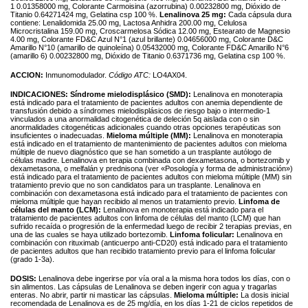
1 0.01358000 mg, Colorante Carmoisina (azorrubina) 0.00232800 mg, Dióxido de
Titanio 0.64271424 mg, Gelatina csp 100 %.
Lenalinova 25 mg:
Cada cápsula dura
contiene: Lenalidomida 25.00 mg, Lactosa Anhidra 200.00 mg, Celulosa
Microcristalina 159.00 mg, Croscarmelosa Sódica 12.00 mg, Estearato de Magnesio
4.00 mg, Colorante FD&C Azul N°1 (azul brillante) 0.04656000 mg, Colorante D&C
Amarillo N°10 (amarillo de quinoleína) 0.05432000 mg, Colorante FD&C Amarillo N°6
(amarillo 6) 0.00232800 mg, Dióxido de Titanio 0.6371736 mg, Gelatina csp 100 %.
ACCION:
Inmunomodulador.
Código ATC:
LO4AX04.
INDICACIONES:
Síndrome mielodisplásico (SMD):
Lenalinova en monoterapia
está indicado para el tratamiento de pacientes adultos con anemia dependiente de
transfusión debido a síndromes mielodisplásicos de riesgo bajo o intermedio-1
vinculados a una anormalidad citogenética de deleción 5q aislada con o sin
anormalidades citogenéticas adicionales cuando otras opciones terapéuticas son
insuficientes o inadecuadas.
Mieloma múltiple (MM):
Lenalinova en monoterapia
está indicado en el tratamiento de mantenimiento de pacientes adultos con mieloma
múltiple de nuevo diagnóstico que se han sometido a un trasplante autólogo de
células madre. Lenalinova en terapia combinada con dexametasona, o bortezomib y
dexametasona, o melfalán y prednisona (ver «Posología y forma de administración»)
está indicado para el tratamiento de pacientes adultos con mieloma múltiple (MM) sin
tratamiento previo que no son candidatos para un trasplante. Lenalinova en
combinación con dexametasona está indicado para el tratamiento de pacientes con
mieloma múltiple que hayan recibido al menos un tratamiento previo.
Linfoma de
células del manto (LCM):
Lenalinova en monoterapia está indicado para el
tratamiento de pacientes adultos con linfoma de células del manto (LCM) que han
sufrido recaída o progresión de la enfermedad luego de recibir 2 terapias previas, en
una de las cuales se haya utilizado bortezomib.
Linfoma folicular:
Lenalinova en
combinación con rituximab (anticuerpo anti-CD20) está indicado para el tratamiento
de pacientes adultos que han recibido tratamiento previo para el linfoma folicular
(grado 1-3a).
DOSIS:
Lenalinova debe ingerirse por vía oral a la misma hora todos los días, con o
sin alimentos. Las cápsulas de Lenalinova se deben ingerir con agua y tragarlas
enteras. No abrir, partir ni masticar las cápsulas.
Mieloma múltiple:
La dosis inicial
recomendada de Lenalinova es de 25 mg/día, en los días 1-21 de ciclos repetidos de