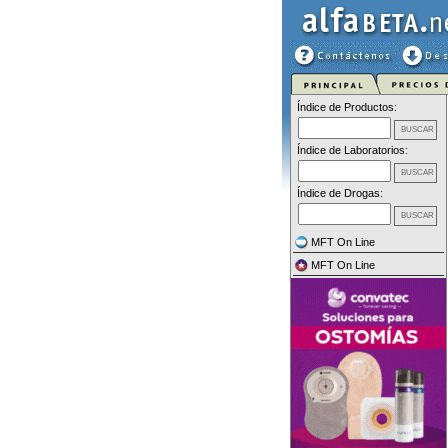
Índice de Productos:
Índice de Laboratorios:
Índice de Drogas:
MFT On Line
MFT On Line