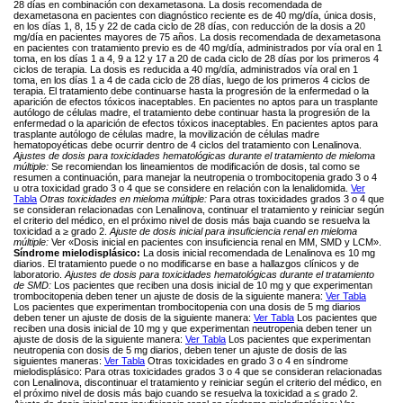
28 días en combinación con dexametasona. La dosis recomendada de
dexametasona en pacientes con diagnóstico reciente es de 40 mg/día, única dosis,
en los días 1, 8, 15 y 22 de cada ciclo de 28 días, con reducción de la dosis a 20
mg/día en pacientes mayores de 75 años. La dosis recomendada de dexametasona
en pacientes con tratamiento previo es de 40 mg/día, administrados por vía oral en 1
toma, en los días 1 a 4, 9 a 12 y 17 a 20 de cada ciclo de 28 días por los primeros 4
ciclos de terapia. La dosis es reducida a 40 mg/día, administrados vía oral en 1
toma, en los días 1 a 4 de cada ciclo de 28 días, luego de los primeros 4 ciclos de
terapia. El tratamiento debe continuarse hasta la progresión de la enfermedad o la
aparición de efectos tóxicos inaceptables. En pacientes no aptos para un trasplante
autólogo de células madre, el tratamiento debe continuar hasta la progresión de Ia
enfermedad o la aparición de efectos tóxicos inaceptables. En pacientes aptos para
trasplante autólogo de células madre, la movilización de células madre
hematopoyéticas debe ocurrir dentro de 4 ciclos del tratamiento con Lenalinova.
Ajustes de dosis para toxicidades hematológicas durante el tratamiento de mieloma
múltiple:
Se recomiendan los lineamientos de modificación de dosis, tal como se
resumen a continuación, para manejar la neutropenia o trombocitopenia grado 3 o 4
u otra toxicidad grado 3 o 4 que se considere en relación con la lenalidomida.
Ver
Tabla
Otras toxicidades en mieloma múltiple:
Para otras toxicidades grados 3 o 4 que
se consideran relacionadas con Lenalinova, continuar el tratamiento y reiniciar según
el criterio del médico, en el próximo nivel de dosis más baja cuando se resuelva la
toxicidad a ≥ grado 2.
Ajuste de dosis inicial para insuficiencia renal en mieloma
múltiple:
Ver «Dosis inicial en pacientes con insuficiencia renal en MM, SMD y LCM».
Síndrome mielodisplásico:
La dosis inicial recomendada de Lenalinova es 10 mg
diarios. El tratamiento puede o no modificarse en base a hallazgos clínicos y de
laboratorio.
Ajustes de dosis para toxicidades hematológicas durante el tratamiento
de SMD:
Los pacientes que reciben una dosis inicial de 10 mg y que experimentan
trombocitopenia deben tener un ajuste de dosis de la siguiente manera:
Ver Tabla
Los pacientes que experimentan trombocitopenia con una dosis de 5 mg diarios
deben tener un ajuste de dosis de la siguiente manera:
Ver Tabla
Los pacientes que
reciben una dosis inicial de 10 mg y que experimentan neutropenia deben tener un
ajuste de dosis de la siguiente manera:
Ver Tabla
Los pacientes que experimentan
neutropenia con dosis de 5 mg diarios, deben tener un ajuste de dosis de las
siguientes maneras:
Ver Tabla
Otras toxicidades en grado 3 o 4 en síndrome
mielodisplásico: Para otras toxicidades grados 3 o 4 que se consideran relacionadas
con Lenalinova, discontinuar el tratamiento y reiniciar según el criterio del médico, en
el próximo nivel de dosis más bajo cuando se resuelva la toxicidad a ≤ grado 2.