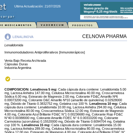
Ultima Actualización: 21/07/2026
CELNOVA PHARMA
LENALINOVA
Lenalidomida
Inmunomoduladores Antiproliferativos [Inmunoterápicos]
Venta Bajo Receta Archivada
Cápsulas Duras
Industria Argentina
COMPOSICION:
Lenalinova 5 mg:
Cada cápsula dura contiene: Lenalidomida 5.00
mg, Lactosa Anhidra 147.00 mg, Celulosa Microcristalina 40.00 mg, Croscarmelosa
Sódica 6.00 mg, Estearato de Magnesio 2.00 mg, Colorante FD&C Amarillo Nº6
0.00073200 mg, Colorante D&C Amarillo Nº10 (amarillo de quinoleína) 0.02928000
mg, Dióxido de Titanio 0.3832752 mg, Gelatina csp 100 %.
Lenalinova 10 mg:
Cada
cápsula dura contiene: Lenalidomida 10.00 mg, Lactosa Anhidra 294.00 mg, Celulosa
Microcristalina 80.00 mg, Croscarmelosa Sódica 12.00 mg, Estearato de Magnesio
4.00 mg, Colorante Azul Brillante FD&C N°1 0.00236680 mg, Colorante Rojo FD&C
N°40 0.00388000 mg, Colorante Amarillo FDEC N° 6 0.00310200 mg, Colorante
Carmoisina (azorrubina) 0.15520000 mg, Dióxido de Titanio 0.6094704 mg, Gelatina
csp 100 %.
Lenalinova 15 mg:
Cada cápsula dura contiene: Lenalidomida 15.00
mg, Lactosa Anhidra 289.00 mg, Celulosa Microcristalina 80.00 mg, Croscarmelosa
Sódica 12.00 mg, Estearato de Magnesio 4.00 mg, Colorante Azul Brillante FD&C N°