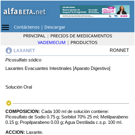
Contáctenos
|
Descargar
PRINCIPAL
|
PRECIOS DE MEDICAMENTOS
VADEMECUM
|
PRODUCTOS
RONNET
LAXANET
Picosulfato sódico
Laxantes Evacuantes Intestinales [Aparato Digestivo]
Solución Oral
COMPOSICION:
Cada 100 ml de solución contiene:
Picosulfato de Sodio 0.75 g; Sorbitol 70% 25 ml; Metilparabeno
0.15 g; Propilparabeno 0.03 g; Agua Destilada c.s.p. 100 ml.
ACCION:
Laxante.