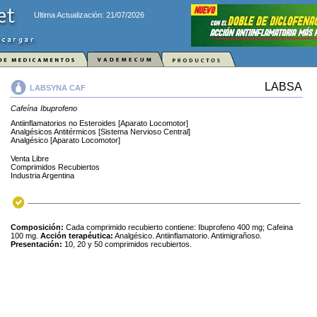
Ultima Actualización: 21/07/2026
LABSA
LABSYNA CAF
Cafeína
Ibuprofeno
Antiinflamatorios no Esteroides [Aparato Locomotor]
Analgésicos Antitérmicos [Sistema Nervioso Central]
Analgésico [Aparato Locomotor]
Venta Libre
Comprimidos Recubiertos
Industria Argentina
Composición:
Cada comprimido recubierto contiene: Ibuprofeno 400 mg; Cafeina
100 mg.
Acción terapéutica:
Analgésico. Antiinflamatorio. Antimigrañoso.
Presentación:
10, 20 y 50 comprimidos recubiertos.