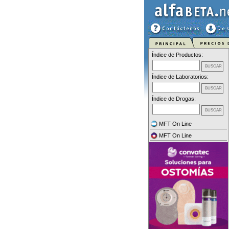
Índice de Productos:
Índice de Laboratorios:
Índice de Drogas:
MFT On Line
MFT On Line