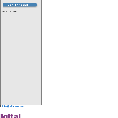
Vademécum
l:
info@alfabeta.net