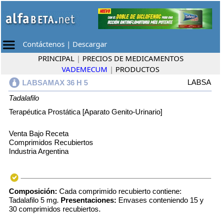
Contáctenos
|
Descargar
PRINCIPAL
|
PRECIOS DE MEDICAMENTOS
VADEMECUM
|
PRODUCTOS
LABSA
LABSAMAX 36 H 5
Tadalafilo
Terapéutica Prostática [Aparato Genito-Urinario]
Venta Bajo Receta
Comprimidos Recubiertos
Industria Argentina
Composición:
Cada comprimido recubierto contiene:
Tadalafilo 5 mg.
Presentaciones:
Envases conteniendo 15 y
30 comprimidos recubiertos.