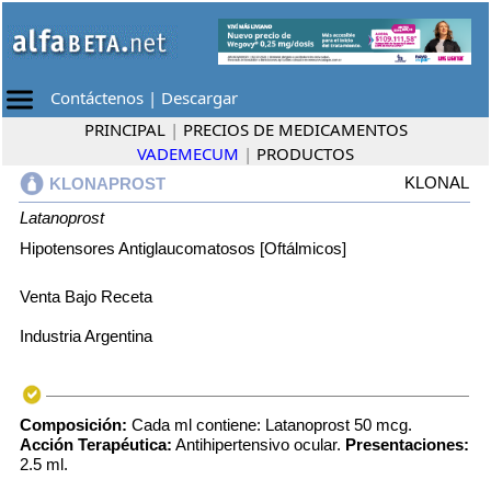
Contáctenos
|
Descargar
PRINCIPAL
|
PRECIOS DE MEDICAMENTOS
VADEMECUM
|
PRODUCTOS
KLONAL
KLONAPROST
Latanoprost
Hipotensores Antiglaucomatosos [Oftálmicos]
Venta Bajo Receta
Industria Argentina
Composición:
Cada ml contiene: Latanoprost 50 mcg.
Acción Terapéutica:
Antihipertensivo ocular.
Presentaciones:
2.5 ml.