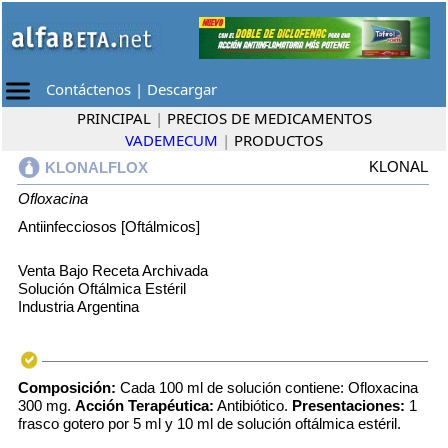
Contáctenos
|
Descargar
PRINCIPAL
|
PRECIOS DE MEDICAMENTOS
VADEMECUM
|
PRODUCTOS
KLONAL
KLONALFLOX
Ofloxacina
Antiinfecciosos [Oftálmicos]
Venta Bajo Receta Archivada
Solución Oftálmica Estéril
Industria Argentina
Composición:
Cada 100 ml de solución contiene: Ofloxacina
300 mg.
Acción Terapéutica:
Antibiótico.
Presentaciones:
1
frasco gotero por 5 ml y 10 ml de solución oftálmica estéril.