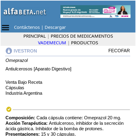
Contáctenos
|
Descargar
PRINCIPAL
|
PRECIOS DE MEDICAMENTOS
VADEMECUM
|
PRODUCTOS
FECOFAR
IVESTRON
Omeprazol
Antiulcerosos [Aparato Digestivo]
Venta Bajo Receta
Cápsulas
Industria Argentina
Composición:
Cada cápsula contiene: Omeprazol 20 mg.
Acción Terapéutica:
Antiulceroso, inhibidor de la secreción
ácida gástrica. Inhibidor de la bomba de protones.
Presentaciones:
15 y 30 cápsulas.