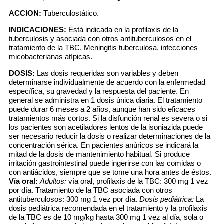
ACCION:
Tuberculostático.
INDICACIONES:
Está indicada en la profilaxis de la
tuberculosis y asociada con otros antituberculosos en el
tratamiento de la TBC. Meningitis tuberculosa, infecciones
micobacterianas atípicas.
DOSIS:
Las dosis requeridas son variables y deben
determinarse individualmente de acuerdo con la enfermedad
específica, su gravedad y la respuesta del paciente. En
general se administra en 1 dosis única diaria. El tratamiento
puede durar 6 meses a 2 años, aunque han sido eficaces
tratamientos más cortos. Si la disfunción renal es severa o si
los pacientes son acetiladores lentos de la isoniazida puede
ser necesario reducir la dosis o realizar determinaciones de la
concentración sérica. En pacientes anúricos se indicará la
mitad de la dosis de mantenimiento habitual. Si produce
irritación gastrointestinal puede ingerirse con las comidas o
con antiácidos, siempre que se tome una hora antes de éstos.
Vía oral:
Adultos:
vía oral, profilaxis de la TBC: 300 mg 1 vez
por día. Tratamiento de la TBC asociada con otros
antituberculosos: 300 mg 1 vez por día.
Dosis pediátrica:
La
dosis pediátrica recomendada en el tratamiento y la profilaxis
de la TBC es de 10 mg/kg hasta 300 mg 1 vez al día, sola o