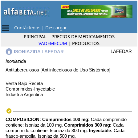
Contáctenos
|
Descargar
PRINCIPAL
|
PRECIOS DE MEDICAMENTOS
VADEMECUM
|
PRODUCTOS
LAFEDAR
ISONIAZIDA LAFEDAR
Isoniazida
Antituberculosos [Antiinfecciosos de Uso Sistémico]
Venta Bajo Receta
Comprimidos-Inyectable
Industria Argentina
COMPOSICION:
Comprimidos 100 mg:
Cada comprimido
contiene: Isoniazida 100 mg.
Comprimidos 300 mg:
Cada
comprimido contiene: Isoniazida 300 mg.
Inyectable:
Cada
frasco-ampolla: Isoniazida 500 mg.