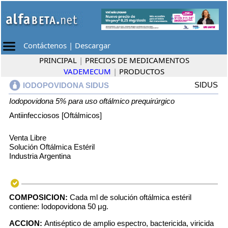
Contáctenos
|
Descargar
PRINCIPAL
|
PRECIOS DE MEDICAMENTOS
VADEMECUM
|
PRODUCTOS
SIDUS
IODOPOVIDONA SIDUS
Iodopovidona 5% para uso oftálmico prequirúrgico
Antiinfecciosos [Oftálmicos]
Venta Libre
Solución Oftálmica Estéril
Industria Argentina
COMPOSICION:
Cada ml de solución oftálmica estéril
contiene: Iodopovidona 50 μg.
ACCION:
Antiséptico de amplio espectro, bactericida, viricida