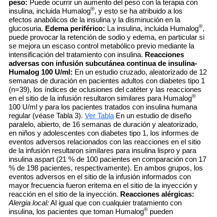
peso:
Puede ocurrir un aumento del peso con la terapia con
®
insulina, incluida Humalog
, y esto se ha atribuido a los
efectos anabólicos de la insulina y la disminución en la
®
glucosuria.
Edema periférico:
La insulina, incluida Humalog
,
puede provocar la retención de sodio y edema, en particular si
se mejora un escaso control metabólico previo mediante la
intensificación del tratamiento con insulina.
Reacciones
adversas con infusión subcutánea continua de insulina-
Humalog 100 U/ml:
En un estudio cruzado, aleatorizado de 12
semanas de duración en pacientes adultos con diabetes tipo 1
(n=39), los índices de oclusiones del catéter y las reacciones
®
en el sitio de la infusión resultaron similares para Humalog
100 U/ml y para los pacientes tratados con insulina humana
regular (véase Tabla 3).
Ver Tabla
En un estudio de diseño
paralelo, abierto, de 16 semanas de duración y aleatorizado,
en niños y adolescentes con diabetes tipo 1, los informes de
eventos adversos relacionados con las reacciones en el sitio
de la infusión resultaron similares para insulina lispro y para
insulina aspart (21 % de 100 pacientes en comparación con 17
% de 198 pacientes, respectivamente). En ambos grupos, los
eventos adversos en el sitio de la infusión informados con
mayor frecuencia fueron eritema en el sitio de la inyección y
reacción en el sitio de la inyección.
Reacciones alérgicas:
Alergia local:
Al igual que con cualquier tratamiento con
®
insulina, los pacientes que toman Humalog
pueden