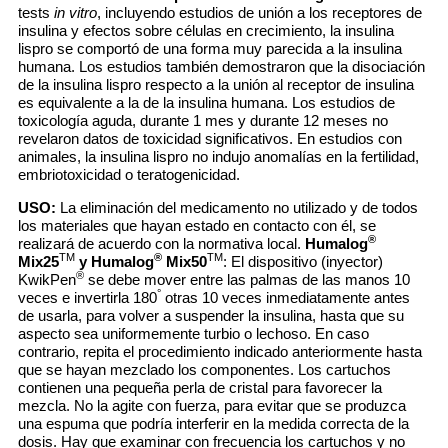
tests
in vitro
, incluyendo estudios de unión a los receptores de
insulina y efectos sobre células en crecimiento, la insulina
lispro se comportó de una forma muy parecida a la insulina
humana. Los estudios también demostraron que la disociación
de la insulina lispro respecto a la unión al receptor de insulina
es equivalente a la de la insulina humana. Los estudios de
toxicología aguda, durante 1 mes y durante 12 meses no
revelaron datos de toxicidad significativos. En estudios con
animales, la insulina lispro no indujo anomalías en la fertilidad,
embriotoxicidad o teratogenicidad.
USO:
La eliminación del medicamento no utilizado y de todos
los materiales que hayan estado en contacto con él, se
®
realizará de acuerdo con la normativa local.
Humalog
TM
®
TM
Mix25
y Humalog
Mix50
: El dispositivo (inyector)
®
KwikPen
se debe mover entre las palmas de las manos 10
°
veces e invertirla 180
otras 10 veces inmediatamente antes
de usarla, para volver a suspender la insulina, hasta que su
aspecto sea uniformemente turbio o lechoso. En caso
contrario, repita el procedimiento indicado anteriormente hasta
que se hayan mezclado los componentes. Los cartuchos
contienen una pequeña perla de cristal para favorecer la
mezcla. No la agite con fuerza, para evitar que se produzca
una espuma que podría interferir en la medida correcta de la
dosis. Hay que examinar con frecuencia los cartuchos y no