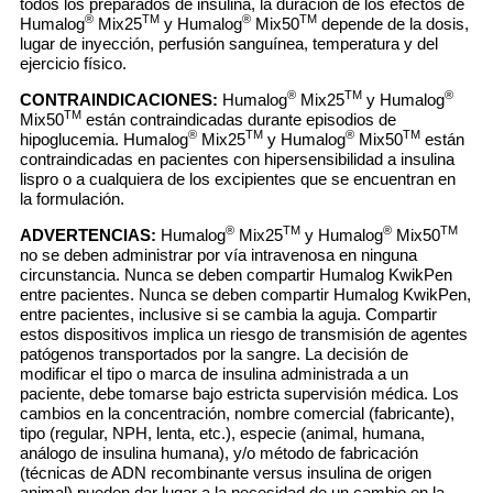
todos los preparados de insulina, la duración de los efectos de
®
TM
®
TM
Humalog
Mix25
y Humalog
Mix50
depende de la dosis,
lugar de inyección, perfusión sanguínea, temperatura y del
ejercicio físico.
®
TM
®
CONTRAINDICACIONES:
Humalog
Mix25
y Humalog
TM
Mix50
están contraindicadas durante episodios de
®
TM
®
TM
hipoglucemia. Humalog
Mix25
y Humalog
Mix50
están
contraindicadas en pacientes con hipersensibilidad a insulina
lispro o a cualquiera de los excipientes que se encuentran en
la formulación.
®
TM
®
TM
ADVERTENCIAS:
Humalog
Mix25
y Humalog
Mix50
no se deben administrar por vía intravenosa en ninguna
circunstancia. Nunca se deben compartir Humalog KwikPen
entre pacientes. Nunca se deben compartir Humalog KwikPen,
entre pacientes, inclusive si se cambia la aguja. Compartir
estos dispositivos implica un riesgo de transmisión de agentes
patógenos transportados por la sangre. La decisión de
modificar el tipo o marca de insulina administrada a un
paciente, debe tomarse bajo estricta supervisión médica. Los
cambios en la concentración, nombre comercial (fabricante),
tipo (regular, NPH, lenta, etc.), especie (animal, humana,
análogo de insulina humana), y/o método de fabricación
(técnicas de ADN recombinante versus insulina de origen
animal) pueden dar lugar a la necesidad de un cambio en la