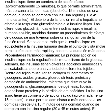
insulina lispro tiene un comienzo de acción rápido
(aproximadamente 15 minutos), lo que permite administrarla
más cercana a las comidas (desde 0 a 15 minutos de una
comida) cuando se compara con insulina regular (30 a 45
minutos antes). El deterioro de la función renal o hepática no
afecta a la respuesta glucodinámica a la insulina lispro. Las
diferencias glucodinámicas entre insulina lispro e insulina
humana soluble, medidas durante un procedimiento de
clamp
de glucosa, se mantuvieron sobre un rango amplio de la
función renal. Se ha demostrado que la insulina lispro es
equipotente a la insulina humana desde el punto de vista molar
pero su efecto es más rápido y posee una duración más corta.
Propiedades farmacodinámicas:
La principal acción de
insulina lispro es la regulación del metabolismo de la glucosa.
Además, las insulinas tienen diversas acciones anabólicas y
anticatabólicas sobre una variedad de diferentes tejidos.
Dentro del tejido muscular se incluyen el incremento de
glucógeno, ácidos grasos, glicerol, síntesis proteica y
captación de aminoácidos, mientras que disminuye la
glucogenólisis, gluconeogénesis, cetogénesis, lipolisis,
catabolismo proteico y la pérdida de aminoácidos. La insulina
lispro tiene un comienzo de acción rápido (aproximadamente
15 minutos), lo que permite administrarla más cercana a las
comidas (desde 0 a 15 minutos de una comida) cuando se
compara con insulina regular (30 a 45 minutos antes). El