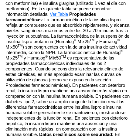
con metformina) e insulina glargina (utilizado 1 vez al día con
metformina). En la siguiente tabla se puede encontrar
información detallada.
Ver Tabla
Propiedades
farmacocinéticas:
La farmacocinética de la insulina lispro
refleja un compuesto que es absorbido rápidamente, y alcanza
niveles sanguíneos máximos entre los 30 a 70 minutos tras la
inyección subcutánea. La farmacocinética de la suspensión de
®
TM
®
insulina lispro protamina (Humalog
Mix25
y Humalog
TM
Mix50
) son congruentes con la de una insulina de actividad
®
intermedia, como la NPH. La farmacocinética de Humalog
TM
®
TM
Mix25
y Humalog
Mix50
es representativa de las
propiedades farmacocinéticas individuales de los 2
componentes. Cuando se considera la relevancia clínica de
estas cinéticas, es más apropiado examinar las curvas de
utilización de glucosa (como se expuso en la sección
Propiedades farmacodinámicas). En pacientes con deterioro
renal, la insulina lispro mantiene una absorción más rápida en
comparación con la insulina humana soluble. En pacientes con
diabetes tipo 2, sobre un amplio rango de la función renal las
diferencias farmacocinéticas entre insulina lispro e insulina
humana soluble generalmente se mantuvieron, mostrándose
independientes de la función renal. En pacientes con deterioro
hepático, la insulina lispro mantiene una absorción y una
eliminación más rápidas, en comparación con la insulina
humana soluble.
Datos preclínicos sobre seguridad:
En