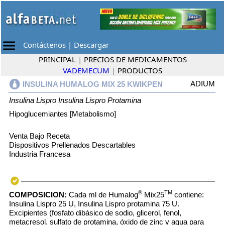
Contáctenos
|
Descargar
PRINCIPAL
|
PRECIOS DE MEDICAMENTOS
VADEMECUM
|
PRODUCTOS
ADIUM
INSULINA HUMALOG MIX 25 KWIKPEN
Insulina Lispro
Insulina Lispro Protamina
Hipoglucemiantes [Metabolismo]
Venta Bajo Receta
Dispositivos Prellenados Descartables
Industria Francesa
®
TM
COMPOSICION:
Cada ml de Humalog
Mix25
contiene:
Insulina Lispro 25 U, Insulina Lispro protamina 75 U.
Excipientes (fosfato dibásico de sodio, glicerol, fenol,
metacresol, sulfato de protamina, óxido de zinc y agua para