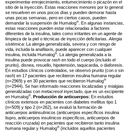
experimentar enrojecimiento, entumecimiento o picazón en el
sitio de la inyección. Estas reacciones menores por lo general
se resuelven en unos pocos días y pueden demorar hasta
unas pocas semanas, pero en ciertos casos, pueden
®
demandar la suspensión de Humalog
. En algunas instancias,
estas reacciones pueden estar relacionadas a factores
diferentes de la insulina, tales como irritantes en un agente de
limpieza de la piel o técnicas de inyección deficitarias.
Alergia
sistémica:
La alergia generalizada, severa y con riesgo de
vida, incluida la anafilaxis, puede aparecer con cualquier
®
insulina, incluida Humalog
. La alergia generalizada a la
insulina puede provocar
rash
en todo el cuerpo (incluido el
prurito), disnea, resuello, hipotensión, taquicardia, o diaforesis.
En estudios clínicos controlados, se observó prurito (con o sin
rash
) en 17 pacientes que recibieron insulina humana regular
®
(n=2969) y en 30 pacientes que recibieron Humalog
(n=2944). Se han informado reacciones localizadas y mialgias
generalizadas con metacresol inyectado, que es un excipiente
®
en Humalog
.
Producción de anticuerpos:
En estudios
clínicos extensos en pacientes con diabetes mellitus tipo 1
(n=509) y tipo 2 (n=262), se evaluó la formación de
anticuerpos antiinsulínicos (anticuerpos específicos insulina
lispro, anticuerpos insulínicos específicos, anticuerpos de
reacción cruzada) en pacientes que recibieron tanto insulina
®
humana regular y Humalog
(incluidos aquellos pacientes