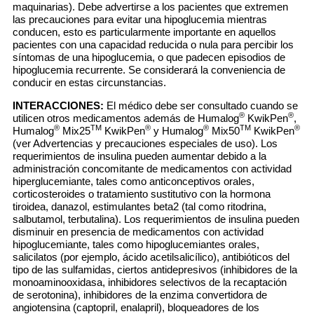
maquinarias). Debe advertirse a los pacientes que extremen
las precauciones para evitar una hipoglucemia mientras
conducen, esto es particularmente importante en aquellos
pacientes con una capacidad reducida o nula para percibir los
síntomas de una hipoglucemia, o que padecen episodios de
hipoglucemia recurrente. Se considerará la conveniencia de
conducir en estas circunstancias.
INTERACCIONES:
El médico debe ser consultado cuando se
®
®
utilicen otros medicamentos además de Humalog
KwikPen
,
®
TM
®
®
TM
®
Humalog
Mix25
KwikPen
y Humalog
Mix50
KwikPen
(ver Advertencias y precauciones especiales de uso). Los
requerimientos de insulina pueden aumentar debido a la
administración concomitante de medicamentos con actividad
hiperglucemiante, tales como anticonceptivos orales,
corticosteroides o tratamiento sustitutivo con la hormona
tiroidea, danazol, estimulantes beta2 (tal como ritodrina,
salbutamol, terbutalina). Los requerimientos de insulina pueden
disminuir en presencia de medicamentos con actividad
hipoglucemiante, tales como hipoglucemiantes orales,
salicilatos (por ejemplo, ácido acetilsalicílico), antibióticos del
tipo de las sulfamidas, ciertos antidepresivos (inhibidores de la
monoaminooxidasa, inhibidores selectivos de la recaptación
de serotonina), inhibidores de la enzima convertidora de
angiotensina (captopril, enalapril), bloqueadores de los