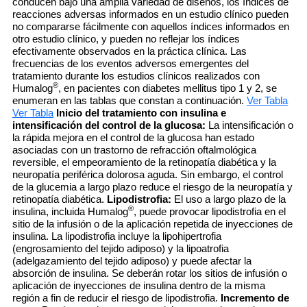
conducen bajo una amplia variedad de diseños, los índices de
reacciones adversas informados en un estudio clínico pueden
no compararse fácilmente con aquellos índices informados en
otro estudio clínico, y pueden no reflejar los índices
efectivamente observados en la práctica clínica. Las
frecuencias de los eventos adversos emergentes del
tratamiento durante los estudios clínicos realizados con
®
Humalog
, en pacientes con diabetes mellitus tipo 1 y 2, se
enumeran en las tablas que constan a continuación.
Ver Tabla
Ver Tabla
Inicio del tratamiento con insulina e
intensificación del control de la glucosa:
La intensificación o
la rápida mejora en el control de la glucosa han estado
asociadas con un trastorno de refracción oftalmológica
reversible, el empeoramiento de la retinopatía diabética y la
neuropatía periférica dolorosa aguda. Sin embargo, el control
de la glucemia a largo plazo reduce el riesgo de la neuropatía y
retinopatía diabética.
Lipodistrofia:
El uso a largo plazo de la
®
insulina, incluida Humalog
, puede provocar lipodistrofia en el
sitio de la infusión o de la aplicación repetida de inyecciones de
insulina. La lipodistrofia incluye la lipohipertrofia
(engrosamiento del tejido adiposo) y la lipoatrofia
(adelgazamiento del tejido adiposo) y puede afectar la
absorción de insulina. Se deberán rotar los sitios de infusión o
aplicación de inyecciones de insulina dentro de la misma
región a fin de reducir el riesgo de lipodistrofia.
Incremento de