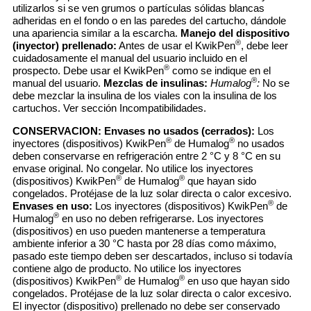
utilizarlos si se ven grumos o partículas sólidas blancas
adheridas en el fondo o en las paredes del cartucho, dándole
una apariencia similar a la escarcha.
Manejo del dispositivo
®
(inyector) prellenado:
Antes de usar el KwikPen
, debe leer
cuidadosamente el manual del usuario incluido en el
®
prospecto. Debe usar el KwikPen
como se indique en el
®
manual del usuario.
Mezclas de insulinas:
Humalog
:
No se
debe mezclar la insulina de los viales con la insulina de los
cartuchos. Ver sección Incompatibilidades.
CONSERVACION:
Envases no usados (cerrados):
Los
®
®
inyectores (dispositivos) KwikPen
de Humalog
no usados
deben conservarse en refrigeración entre 2 °C y 8 °C en su
envase original. No congelar. No utilice los inyectores
®
®
(dispositivos) KwikPen
de Humalog
que hayan sido
congelados. Protéjase de la luz solar directa o calor excesivo.
®
Envases en uso:
Los inyectores (dispositivos) KwikPen
de
®
Humalog
en uso no deben refrigerarse. Los inyectores
(dispositivos) en uso pueden mantenerse a temperatura
ambiente inferior a 30 °C hasta por 28 días como máximo,
pasado este tiempo deben ser descartados, incluso si todavía
contiene algo de producto. No utilice los inyectores
®
®
(dispositivos) KwikPen
de Humalog
en uso que hayan sido
congelados. Protéjase de la luz solar directa o calor excesivo.
El inyector (dispositivo) prellenado no debe ser conservado