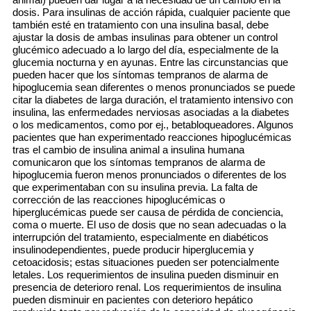
dosis. Para insulinas de acción rápida, cualquier paciente que
también esté en tratamiento con una insulina basal, debe
ajustar la dosis de ambas insulinas para obtener un control
glucémico adecuado a lo largo del día, especialmente de la
glucemia nocturna y en ayunas. Entre las circunstancias que
pueden hacer que los síntomas tempranos de alarma de
hipoglucemia sean diferentes o menos pronunciados se puede
citar la diabetes de larga duración, el tratamiento intensivo con
insulina, las enfermedades nerviosas asociadas a la diabetes
o los medicamentos, como por ej., betabloqueadores. Algunos
pacientes que han experimentado reacciones hipoglucémicas
tras el cambio de insulina animal a insulina humana
comunicaron que los síntomas tempranos de alarma de
hipoglucemia fueron menos pronunciados o diferentes de los
que experimentaban con su insulina previa. La falta de
corrección de las reacciones hipoglucémicas o
hiperglucémicas puede ser causa de pérdida de conciencia,
coma o muerte. El uso de dosis que no sean adecuadas o la
interrupción del tratamiento, especialmente en diabéticos
insulinodependientes, puede producir hiperglucemia y
cetoacidosis; estas situaciones pueden ser potencialmente
letales. Los requerimientos de insulina pueden disminuir en
presencia de deterioro renal. Los requerimientos de insulina
pueden disminuir en pacientes con deterioro hepático