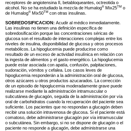
receptores de angiotensina II, betabloqueantes, octreotida o
®
TM
alcohol. No se ha estudiado la mezcla de Humalog
Mix25
o
®
TM
de Humalog
Mix50
con otras insulinas.
SOBREDOSIFICACION:
Acudir al médico inmediatamente.
Las insulinas no tienen una definición específica de
sobredosificación porque las concentraciones séricas de
glucosa son el resultado de interacciones complejas entre los
niveles de insulina, disponibilidad de glucosa y otros procesos
metabólicos. La hipoglucemia puede producirse como
resultado de un exceso de actividad insulínica en relación con
la ingesta de alimentos y el gasto energético. La hipoglucemia
puede estar asociada con apatía, confusión, palpitaciones,
sudoración, vómitos y cefalea. Los casos leves de
hipoglucemia responderán a la administración oral de glucosa,
otros azúcares u otros productos azucarados. La corrección
de un episodio de hipoglucemia moderadamente grave puede
realizarse mediante la administración intramuscular o
subcutánea de glucagón, seguida de la administración por vía
oral de carbohidratos cuando la recuperación del paciente sea
suficiente. Los pacientes que no respondan a glucagón deben
recibir una solución intravenosa de glucosa. Si el paciente está
comatoso, debe administrarse glucagón por vía intramuscular
o subcutánea. Sin embargo, si no se dispone de glucagón o el
paciente no responde a glucagón, debe administrarse una