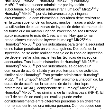
Humalog
Mix50
: Humalog
Mix25
y Humalog
TM
Mix50
solo se pueden administrar por inyección
®
TM
subcutánea. No se deben administrar Humalog
Mix25
y
®
TM
Humalog
Mix50
por vía intravenosa bajo ninguna
circunstancia. La administración subcutánea debe realizarse
en la zona superior de los brazos, muslos, nalgas o abdomen.
La utilización de estas zonas de inyección debe alternarse, de
tal forma que un mismo lugar de inyección no sea utilizado
aproximadamente más de 1 vez al mes. Hay que tomar
®
TM
precauciones cuando se inyecte Humalog
Mix25
o
®
TM
Humalog
Mix50
por vía subcutánea para tener la seguridad
de no haber penetrado un vaso sanguíneo. Después de la
inyección, no se debe realizar masaje de la zona de inyección.
Se debe enseñar a los pacientes las técnicas de inyección
®
TM
adecuadas. Tras la administración de Humalog
Mix25
o
®
TM
Humalog
Mix50
por vía subcutánea, se observa un
comienzo de acción rápido y un pico temprano de actividad
®
®
similar al de Humalog
. Esto permite administrar Humalog
TM
®
TM
Mix25
o Humalog
Mix50
muy próximo a una comida. La
duración de acción de la suspensión de insulina lispro
®
TM
protamina (BASAL), componente de Humalog
Mix25
y
®
TM
Humalog
Mix50
, es similar al de la insulina basal (NPH). El
perfil de acción de cualquier insulina puede variar
considerablemente entre diferentes personas o en diferentes
momentos dentro de una misma persona. Como sucede con