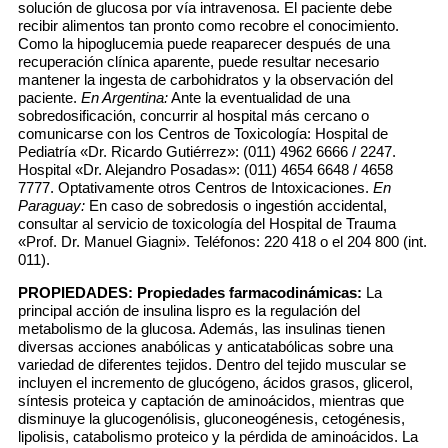
solución de glucosa por vía intravenosa. El paciente debe
recibir alimentos tan pronto como recobre el conocimiento.
Como la hipoglucemia puede reaparecer después de una
recuperación clínica aparente, puede resultar necesario
mantener la ingesta de carbohidratos y la observación del
paciente.
En Argentina:
Ante la eventualidad de una
sobredosificación, concurrir al hospital más cercano o
comunicarse con los Centros de Toxicología: Hospital de
Pediatría «Dr. Ricardo Gutiérrez»: (011) 4962 6666 / 2247.
Hospital «Dr. Alejandro Posadas»: (011) 4654 6648 / 4658
7777. Optativamente otros Centros de Intoxicaciones.
En
Paraguay:
En caso de sobredosis o ingestión accidental,
consultar al servicio de toxicología del Hospital de Trauma
«Prof. Dr. Manuel Giagni». Teléfonos: 220 418 o el 204 800 (int.
011).
PROPIEDADES:
Propiedades farmacodinámicas:
La
principal acción de insulina lispro es la regulación del
metabolismo de la glucosa. Además, las insulinas tienen
diversas acciones anabólicas y anticatabólicas sobre una
variedad de diferentes tejidos. Dentro del tejido muscular se
incluyen el incremento de glucógeno, ácidos grasos, glicerol,
síntesis proteica y captación de aminoácidos, mientras que
disminuye la glucogenólisis, gluconeogénesis, cetogénesis,
lipolisis, catabolismo proteico y la pérdida de aminoácidos. La