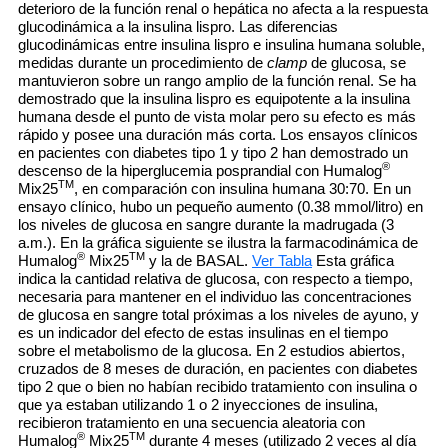
deterioro de la función renal o hepática no afecta a la respuesta
glucodinámica a la insulina lispro. Las diferencias
glucodinámicas entre insulina lispro e insulina humana soluble,
medidas durante un procedimiento de
clamp
de glucosa, se
mantuvieron sobre un rango amplio de la función renal. Se ha
demostrado que la insulina lispro es equipotente a la insulina
humana desde el punto de vista molar pero su efecto es más
rápido y posee una duración más corta. Los ensayos clínicos
en pacientes con diabetes tipo 1 y tipo 2 han demostrado un
®
descenso de la hiperglucemia posprandial con Humalog
TM
Mix25
, en comparación con insulina humana 30:70. En un
ensayo clínico, hubo un pequeño aumento (0.38 mmol/litro) en
los niveles de glucosa en sangre durante la madrugada (3
a.m.). En la gráfica siguiente se ilustra la farmacodinámica de
®
TM
Humalog
Mix25
y la de BASAL.
Ver Tabla
Esta gráfica
indica la cantidad relativa de glucosa, con respecto a tiempo,
necesaria para mantener en el individuo las concentraciones
de glucosa en sangre total próximas a los niveles de ayuno, y
es un indicador del efecto de estas insulinas en el tiempo
sobre el metabolismo de la glucosa. En 2 estudios abiertos,
cruzados de 8 meses de duración, en pacientes con diabetes
tipo 2 que o bien no habían recibido tratamiento con insulina o
que ya estaban utilizando 1 o 2 inyecciones de insulina,
recibieron tratamiento en una secuencia aleatoria con
®
TM
Humalog
Mix25
durante 4 meses (utilizado 2 veces al día