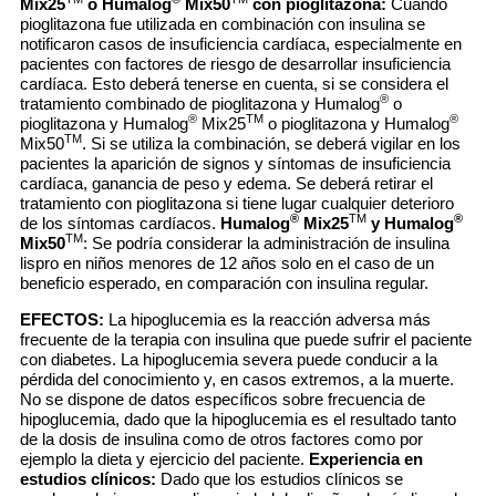
Mix25
o Humalog
Mix50
con pioglitazona:
Cuando
pioglitazona fue utilizada en combinación con insulina se
notificaron casos de insuficiencia cardíaca, especialmente en
pacientes con factores de riesgo de desarrollar insuficiencia
cardíaca. Esto deberá tenerse en cuenta, si se considera el
®
tratamiento combinado de pioglitazona y Humalog
o
®
TM
®
pioglitazona y Humalog
Mix25
o pioglitazona y Humalog
TM
Mix50
. Si se utiliza la combinación, se deberá vigilar en los
pacientes la aparición de signos y síntomas de insuficiencia
cardíaca, ganancia de peso y edema. Se deberá retirar el
tratamiento con pioglitazona si tiene lugar cualquier deterioro
®
TM
®
de los síntomas cardíacos.
Humalog
Mix25
y Humalog
TM
Mix50
: Se podría considerar la administración de insulina
lispro en niños menores de 12 años solo en el caso de un
beneficio esperado, en comparación con insulina regular.
EFECTOS:
La hipoglucemia es la reacción adversa más
frecuente de la terapia con insulina que puede sufrir el paciente
con diabetes. La hipoglucemia severa puede conducir a la
pérdida del conocimiento y, en casos extremos, a la muerte.
No se dispone de datos específicos sobre frecuencia de
hipoglucemia, dado que la hipoglucemia es el resultado tanto
de la dosis de insulina como de otros factores como por
ejemplo la dieta y ejercicio del paciente.
Experiencia en
estudios clínicos:
Dado que los estudios clínicos se