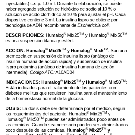
inyectables) c.s.p. 1.0 ml. Durante la elaboración, se puede
haber agregado solución de hidróxido de sodio al 10 % o
solución de ácido clorhídrico al 10 % para ajustar el pH. Cada
dispositivo contiene 3 ml. La insulina lispro se obtiene por
tecnología de ADN recombinante de
Escherichia coli
.
®
TM
®
TM
DESCRIPCIONES:
Humalog
Mix25
y Humalog
Mix50
es una suspensión blanca y estéril.
®
TM
®
TM
ACCION:
Humalog
Mix25
y Humalog
Mix5
: Son una
premezcla en suspensión de insulina lispro (análogo de
insulina humana de acción rápida) y suspensión de insulina
lispro protamina (análogo de insulina humana de acción
intermedia).
Código ATC:
A10AD04.
®
TM
®
TM
INDICACIONES:
Humalog
Mix25
y Humalog
Mix50
:
Están indicados para el tratamiento de los pacientes con
diabetes mellitus que requieren insulina para el mantenimiento
de la homeostasia normal de la glucosa.
DOSIS:
La dosis debe ser determinada por el médico, según
®
TM
los requerimientos del paciente. Humalog
Mix25
y
®
TM
Humalog
Mix50
pueden ser administrados poco antes de
las comidas. Cuando sea necesario pueden ser administrados
®
TM
poco después de las comidas.
Humalog
Mix25
y
®
TM
®
TM
®