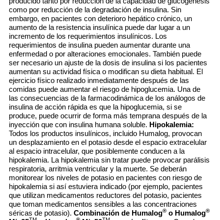
producido tanto por reducción de la capacidad de glucogénesis
como por reducción de la degradación de insulina. Sin
embargo, en pacientes con deterioro hepático crónico, un
aumento de la resistencia insulínica puede dar lugar a un
incremento de los requerimientos insulínicos. Los
requerimientos de insulina pueden aumentar durante una
enfermedad o por alteraciones emocionales. También puede
ser necesario un ajuste de la dosis de insulina si los pacientes
aumentan su actividad física o modifican su dieta habitual. El
ejercicio físico realizado inmediatamente después de las
comidas puede aumentar el riesgo de hipoglucemia. Una de
las consecuencias de la farmacodinámica de los análogos de
insulina de acción rápida es que la hipoglucemia, si se
produce, puede ocurrir de forma más temprana después de la
inyección que con insulina humana soluble.
Hipokalemia:
Todos los productos insulínicos, incluido Humalog, provocan
un desplazamiento en el potasio desde el espacio extracelular
al espacio intracelular, que posiblemente conducen a la
hipokalemia. La hipokalemia sin tratar puede provocar parálisis
respiratoria, arritmia ventricular y la muerte. Se deberán
monitorear los niveles de potasio en pacientes con riesgo de
hipokalemia si así estuviera indicado (por ejemplo, pacientes
que utilizan medicamentos reductores del potasio, pacientes
que toman medicamentos sensibles a las concentraciones
®
®
séricas de potasio).
Combinación de Humalog
o Humalog
TM
®
TM