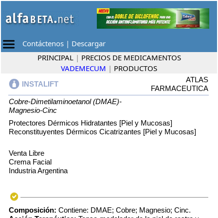
Contáctenos
|
Descargar
PRINCIPAL
|
PRECIOS DE MEDICAMENTOS
VADEMECUM
|
PRODUCTOS
ATLAS
INSTALIFT
FARMACEUTICA
Cobre-Dimetilaminoetanol (DMAE)-
Magnesio-Cinc
Protectores Dérmicos Hidratantes [Piel y Mucosas]
Reconstituyentes Dérmicos Cicatrizantes [Piel y Mucosas]
Venta Libre
Crema Facial
Industria Argentina
Composición:
Contiene: DMAE; Cobre; Magnesio; Cinc.