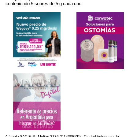
conteniendo 5 sobres de 5 g cada uno.
Alfabeta SACIFyS - Melián 3136 (C1430EYP) - Ciudad Autónoma de