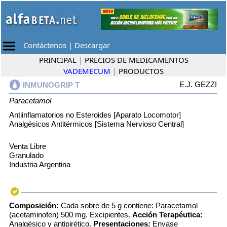
Contáctenos
|
Descargar
PRINCIPAL
|
PRECIOS DE MEDICAMENTOS
VADEMECUM
|
PRODUCTOS
E.J. GEZZI
INMUNOGRIP T
Paracetamol
Antiinflamatorios no Esteroides [Aparato Locomotor]
Analgésicos Antitérmicos [Sistema Nervioso Central]
Venta Libre
Granulado
Industria Argentina
Composición:
Cada sobre de 5 g contiene: Paracetamol
(acetaminofen) 500 mg. Excipientes.
Acción Terapéutica:
Analgésico y antipirético.
Presentaciones:
Envase