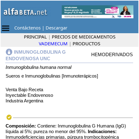
Contáctenos
|
Descargar
PRINCIPAL
|
PRECIOS DE MEDICAMENTOS
VADEMECUM
|
PRODUCTOS
INMUNOGLOBULINA G
HEMODERIVADOS
ENDOVENOSA UNC
Inmunoglobulina humana normal
Sueros e Inmunoglobulinas [Inmunoterápicos]
Venta Bajo Receta
Inyectable Endovenoso
Industria Argentina
Composición:
Contiene: Inmunoglobulina G Humana (IgG)
líquida al 5%; pureza no menor del 95%.
Indicaciones:
Inmunodeficiencias primarias, púrpura trombocitopénica