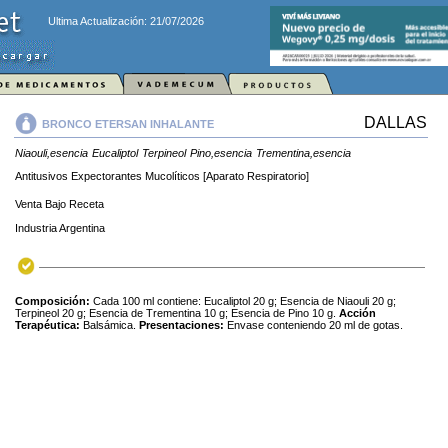
Ultima Actualización: 21/07/2026
DALLAS
BRONCO ETERSAN INHALANTE
Niaouli,esencia
Eucaliptol
Terpineol
Pino,esencia
Trementina,esencia
Antitusivos Expectorantes Mucolíticos [Aparato Respiratorio]
Venta Bajo Receta
Industria Argentina
Composición:
Cada 100 ml contiene: Eucaliptol 20 g; Esencia de Niaouli 20 g;
Terpineol 20 g; Esencia de Trementina 10 g; Esencia de Pino 10 g.
Acción
Terapéutica:
Balsámica.
Presentaciones:
Envase conteniendo 20 ml de gotas.