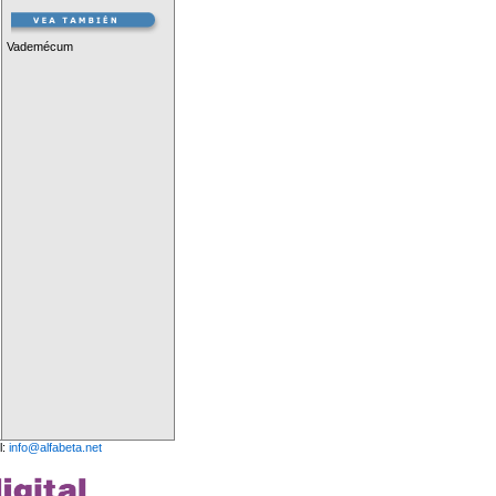
Vademécum
l:
info@alfabeta.net