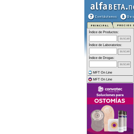
Índice de Productos:
Índice de Laboratorios:
Índice de Drogas:
MFT On Line
MFT On Line