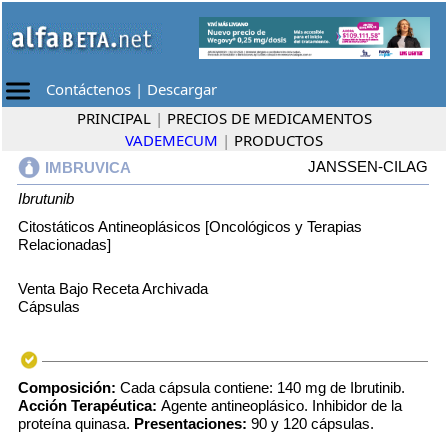
Contáctenos
|
Descargar
PRINCIPAL
|
PRECIOS DE MEDICAMENTOS
VADEMECUM
|
PRODUCTOS
JANSSEN-CILAG
IMBRUVICA
Ibrutunib
Citostáticos Antineoplásicos [Oncológicos y Terapias
Relacionadas]
Venta Bajo Receta Archivada
Cápsulas
Composición:
Cada cápsula contiene: 140 mg de Ibrutinib.
Acción Terapéutica:
Agente antineoplásico. Inhibidor de la
proteína quinasa.
Presentaciones:
90 y 120 cápsulas.