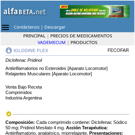
Contáctenos
|
Descargar
PRINCIPAL
|
PRECIOS DE MEDICAMENTOS
VADEMECUM
|
PRODUCTOS
FECOFAR
IGLODINE FLEX
Diclofenac
Pridinol
Antiinflamatorios no Esteroides [Aparato Locomotor]
Relajantes Musculares [Aparato Locomotor]
Venta Bajo Receta
Comprimidos
Industria Argentina
Composición:
Cada comprimido contiene: Diclofenac Sódico
50 mg; Pridinol Mesilato 4 mg.
Acción Terapéutica:
Antiinflamatorio, analgésico, miorrelajante.
Presentaciones: