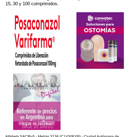
15, 30 y 100 comprimidos.
Alfabeta SACIFyS - Melián 3136 (C1430EYP) - Ciudad Autónoma de