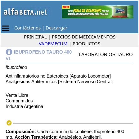
Contáctenos
|
Descargar
PRINCIPAL
|
PRECIOS DE MEDICAMENTOS
VADEMECUM
|
PRODUCTOS
IBUPROFENO TAURO 400
LABORATORIOS TAURO
VL
Ibuprofeno
Antiinflamatorios no Esteroides [Aparato Locomotor]
Analgésicos Antitérmicos [Sistema Nervioso Central]
Venta Libre
Comprimidos
Industria Argentina
Composición:
Cada comprimido contiene: Ibuprofeno 400
mg.
Acción Terapéutica:
Analgésico. Antifebril.