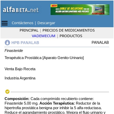
Contáctenos
|
Descargar
PRINCIPAL
|
PRECIOS DE MEDICAMENTOS
VADEMECUM
|
PRODUCTOS
PANALAB
HPB PANALAB
Finasteride
Terapéutica Prostática [Aparato Genito-Urinario]
Venta Bajo Receta
Industria Argentina
Composición:
Cada comprimido recubierto contiene:
Finasteride 5.00 mg.
Acción Terapéutica:
Reductor de la
hipertrofia prostática benigna por inhibir la 5 alfa-reductasa.
Reduce el agrandamiento prostático. Mejora el flujo urinario y